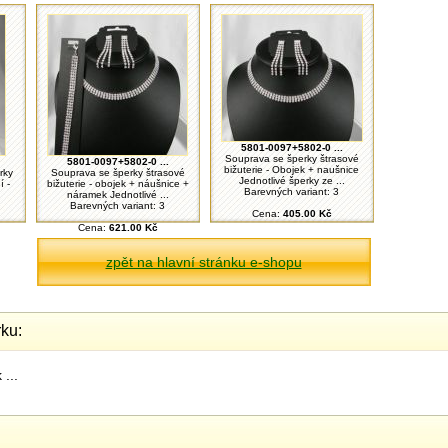
5801-0097+5802-0 ...
Souprava se šperky štrasové
5801-0097+5802-0 ...
bižuterie - Obojek + naušnice
rky
Souprava se šperky štrasové
Jednotlivé šperky ze ...
í -
bižuterie - obojek + náušnice +
Barevných variant: 3
.
náramek Jednotlivé ...
Barevných variant: 3
Cena:
405.00 Kč
Cena:
621.00 Kč
zpět na hlavní stránku e-shopu
ku:
...