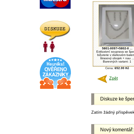
5801-0097+5802-0 ...
Exklusivní souprava se špe
bižuterie v dárkovém balen
štrasový obojek + nau ..
Barevných variant: 1
Cena:
652.00 Kč
Zpět
Diskuze ke šper
Zatím žádný příspěvek 
Nový komentář: