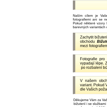
Naším cílem je Vaš
fotografiemi ani se 
Pokud některé vzory 
barevných variantách 
Zachytit bižuter
obchodu
Bižut
mezi fotografiem
Fotografie pr
vypadají lépe.
po rozbalení b
V našem obc
variant. Pokud 
dle Vašich poža
Děkujeme Vám za Vaš
bižuterií i se služba