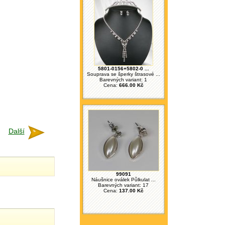
5801-0156+5802-0 ...
Souprava se šperky štrasové ...
Barevných variant: 1
Cena:
666.00 Kč
Další
99091
Náušnice oválek Půlkulat ...
Barevných variant: 17
Cena:
137.00 Kč