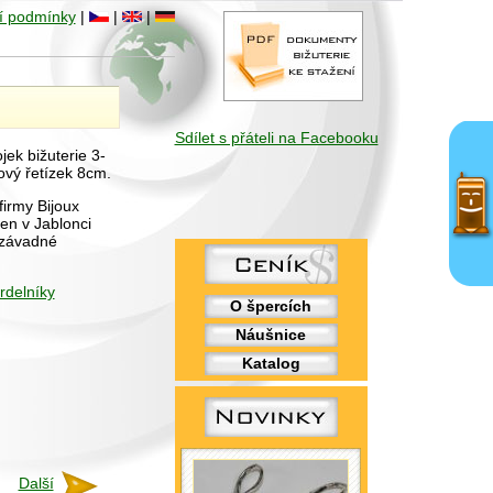
í podmínky
|
|
|
Sdílet s přáteli na Facebooku
ek bižuterie 3-
ový řetízek 8cm.
firmy Bijoux
en v Jablonci
ezávadné
rdelníky
O špercích
Náušnice
Katalog
Další