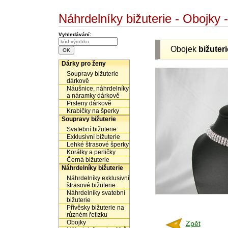
Náhrdelníky bižuterie - Obojky
Vyhledávání:
Obojek
bižuteri
Dárky pro ženy
Soupravy bižuterie
dárkově
Náušnice, náhrdelníky
a náramky dárkově
Prsteny dárkově
Krabičky na šperky
Soupravy bižuterie
Svatební bižuterie
Exklusivní bižuterie
Lehké štrasové šperky
Korálky a perličky
Černá bižuterie
Náhrdelníky bižuterie
Náhrdelníky exklusivní
štrasové bižuterie
Náhrdelníky svatební
bižuterie
Přívěsky bižuterie na
různém řetízku
Obojky
Zpět