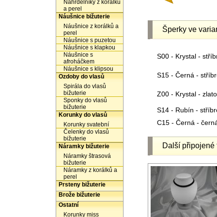
Náhrdelníky z korálků
a perel
Náušnice bižuterie
Náušnice z korálků a
Šperky ve varia
perel
Náušnice s puzetou
Náušnice s klapkou
Náušnice s
S00 - Krystal - stříb
afroháčkem
Náušnice s klipsou
S15 - Černá - stříb
Ozdoby do vlasů
Spirála do vlasů
bižuterie
Z00 - Krystal - zlato
Sponky do vlasů
bižuterie
S14 - Rubín - stříbr
Korunky do vlasů
C15 - Černá - čern
Korunky svatební
Čelenky do vlasů
bižuterie
Další připojené 
Náramky bižuterie
Náramky štrasová
bižuterie
Náramky z korálků a
perel
Prsteny bižuterie
Brože bižuterie
Ostatní
Korunky miss