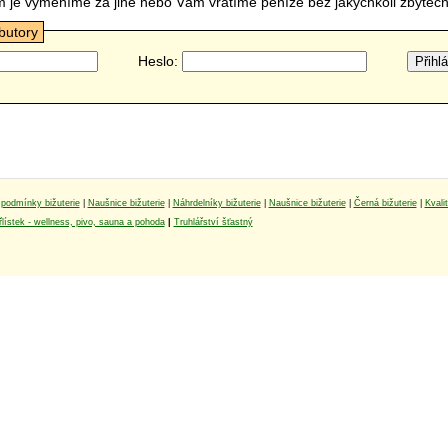
m je vyměníme za jiné nebo Vám vrátíme peníze bez jakýchkoli zbyte
ibutory
Heslo:
podmínky bižuterie
|
Naušnice bižuterie
|
Náhrdelníky bižuterie
|
Naušnice bižuterie
|
Černá bižuterie
|
Kvali
lístek - wellness, pivo, sauna a pohoda
|
Truhlářství šťastný