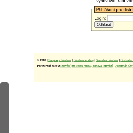
vyhovovat, rádi Vá
Přihlášení pro distr
Login:
© 2008
|
Soupravy bižuterie
|
Bižuterie e shop
|
Svatební bižuterie
|
Obchodní 
Partnerské weby:
Tetování pro celou rodinu, obnova tetování
|
Apartmán Čtyř