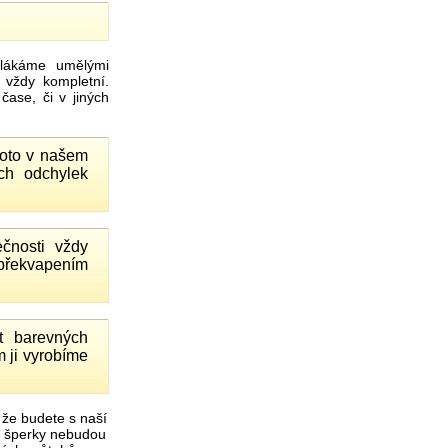
ákáme umělými
 vždy kompletní.
ase, či v jiných
proto v našem
ch odchylek
čnosti vždy
 překvapením
 barevných
 ji vyrobíme
 že budete s naší
é šperky nebudou