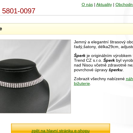
O nás
|
Aktuality
|
Obchodn
 - 5801-0097
e
Jemný a elegantní štrasový oboj
řadý,šatony, délka29cm, adjust
Šperk
je originálním výrobkem 
Trend CZ s.r.o.
Šperk
byl vyrob
nad Nisou včetně zdravotně n
povrchové úpravy
šperku
.
Zobrazit všechny nabízené
náh
bižuterie
.
zpět na hlavní stránku e-shopu