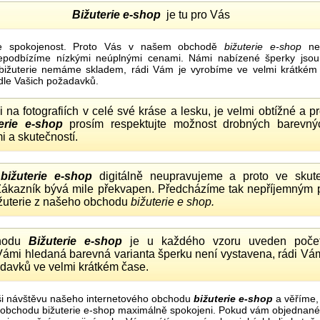
Bižuterie e-shop
je tu pro Vás
e spokojenost. Proto Vás v našem obchodě
bižuterie e-shop
nel
nepodbízíme nízkými neúplnými cenami. Námi nabízené šperky jsou
bižuterie nemáme skladem, rádi Vám je vyrobíme ve velmi krátkém č
dle Vašich požadavků.
ii na fotografiích v celé své kráse a lesku, je velmi obtížné a 
erie e-shop
prosím respektujte možnost drobných barevný
i a skutečností.
o
bižuterie e-shop
digitálně neupravujeme a proto ve skute
 Zákazník bývá mile překvapen. Předcházíme tak nepříjemným
ižuterie z našeho obchodu
bižuterie e shop.
hodu
Bižuterie e-shop
je u každého vzoru uveden počet
Vámi hledaná barevná varianta šperku není vystavena, rádi Vám
davků ve velmi krátkém čase.
i návštěvu našeho internetového obchodu
bižuterie e-shop
a věříme,
mi obchodu bižuterie e-shop maximálně spokojeni. Pokud vám objednan