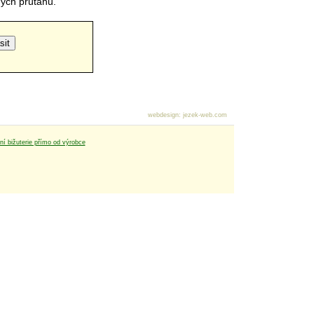
čných průtahů.
webdesign
:
jezek-web.com
tní bižuterie přímo od výrobce