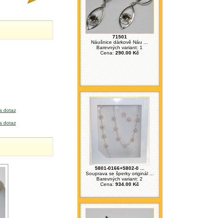
71501
Náušnice dárkově Náu ...
Barevných variant: 1
Cena:
290.00 Kč
a dotaz
a dotaz
5801-0166+5802-0 ...
Souprava se šperky originál ...
Barevných variant: 2
Cena:
934.00 Kč