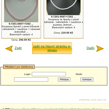
5-7201-0007+7202 ...
Souprava se šperky z perel
bižuterie - náhrdelník + naušnice s
5-7201-0007+7202 ...
puzetou Jednotl ...
Souprava šperků z perel bižuterie -
Barevných variant: 4
náhrdelník + naušnice + náramek
Jednotlivé ...
Cena:
219.00 Kč
Barevných variant: 4
Cena:
294.00 Kč
zpět na hlavní stránku e-
Zpět
Další
shopu
Přihlášení pro distributory
Login:
Heslo:
webdesign
:
jezek-web.com