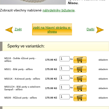
Nisou.
Zobrazit všechny nabízené
náhrdelníky bižuterie
.
zpět na hlavní stránku e-
Zpět
Další
shopu
Šperky ve variantách:
MS18 - Světle růžové perly -
ks
175.00 Kč
skladem
stříbro
ks
MS01 - Bílé perly - stříbro
175.00 Kč
skladem
ks
MS01K - Krémové perly - stříbro
175.00 Kč
skladem
MS01CH - Bílé perly s odstínem
ks
175.00 Kč
skladem
šampaň - stříbro
ks
MS09 - Růžové perly - stříbro
175.00 Kč
skladem