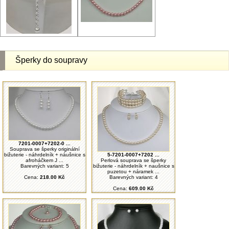
Šperky do soupravy
7201-0007+7202-0 ...
Souprava se šperky originální
bižuterie - náhrdelník + náušnice s
5-7201-0007+7202 ...
afroháčkem J ...
Perlová souprava se šperky
Barevných variant: 5
bižuterie - náhrdelník + naušnice s
puzetou + náramek ...
Cena:
218.00 Kč
Barevných variant: 4
Cena:
609.00 Kč