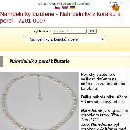
O nás
|
Aktuality
|
Obchodní podmínky
|
|
|
Náhrdelníky bižuterie - Náhrdelníky z korálků a
perel - 7201-0007
Vyhledávání:
Náhrdelník z perel
bižuterie
Perličky bižuterie o
velikosti
d=6mm
na
šňůrce se zapínáním na
karabinu.
Délka náhrdelníku:
42cm
+ 7cm
adjustový řetízek
Náhrdelník
je originálním
výrobkem firmy
Bijoux
Trend CZ
s.r.o
.
Náhrdelník
byl
vyroben v
Jablonci nad