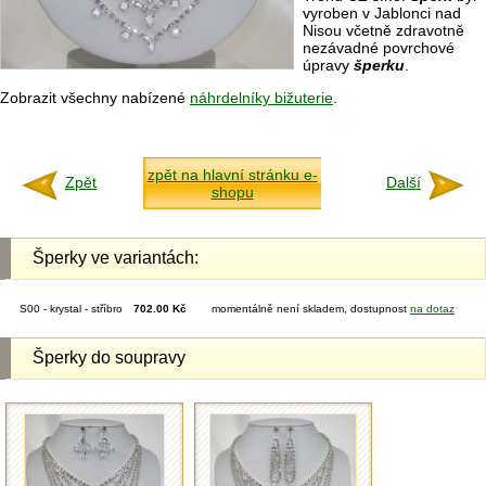
vyroben v Jablonci nad
Nisou včetně zdravotně
nezávadné povrchové
úpravy
šperku
.
Zobrazit všechny nabízené
náhrdelníky bižuterie
.
zpět na hlavní stránku e-
Zpět
Další
shopu
Šperky ve variantách:
S00 - krystal - stříbro
702.00 Kč
momentálně není skladem, dostupnost
na dotaz
Šperky do soupravy