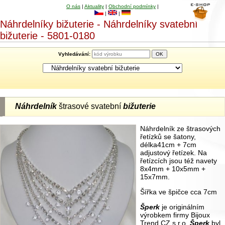
O nás
|
Aktuality
|
Obchodní podmínky
|
|
|
Náhrdelníky bižuterie - Náhrdelníky svatební
bižuterie - 5801-0180
Vyhledávání:
Náhrdelník
štrasové svatební
bižuterie
Náhrdelník ze štrasových
řetízků se šatony,
délka41cm + 7cm
adjustový řetízek. Na
řetízcích jsou též navety
8x4mm + 10x5mm +
15x7mm.
Šířka ve špičce cca 7cm
Šperk
je originálním
výrobkem firmy Bijoux
Trend CZ s.r.o.
Šperk
byl