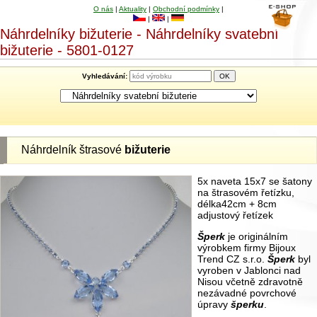
O nás
|
Aktuality
|
Obchodní podmínky
|
|
|
Náhrdelníky bižuterie - Náhrdelníky svatební
bižuterie - 5801-0127
Vyhledávání:
Náhrdelník štrasové
bižuterie
5x naveta 15x7 se šatony
na štrasovém řetízku,
délka42cm + 8cm
adjustový řetízek
Šperk
je originálním
výrobkem firmy Bijoux
Trend CZ s.r.o.
Šperk
byl
vyroben v Jablonci nad
Nisou včetně zdravotně
nezávadné povrchové
úpravy
šperku
.