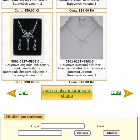
náhrdelník štrasové bižuterie + ...
náhrdelník štrasové bižuterie + ...
Barevných variant: 2
Barevných variant: 1
Cena:
350.00 Kč
Cena:
384.00 Kč
5801-0127+5802-0 ...
5801-0127+5802-0 ...
Souprava originální bižuterie v
Souprava svatební bižuterie -
dárkovém balení -
štrasový náhrdelník + náušnice s
náhrdelník štrasové bižuterie + ...
puzetou Jednotl ...
Barevných variant: 1
Barevných variant: 1
Cena:
390.00 Kč
Cena:
340.00 Kč
zpět na hlavní stránku e-
Zpět
Další
shopu
Přihlášení pro distributory
Login:
Heslo: