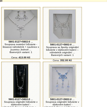
5801-0127+5802-0 ...
Souprava svatební bižuterie -
5801-0127+5802-0 ...
štrasový náhrdelník + naušnice s
Souprava se šperky originální
puzetou Jednotl ...
bižuterie v dárkovém balení –
Barevných variant: 1
náhrdelník originální ...
Barevných variant: 1
Cena:
413.00 Kč
Cena:
352.00 Kč
5801-0127+5802-0 ...
5801-0127+5802-0 ...
Souprava originální bižuterie v
Souprava originální bižuterie v
dárkovém balení -
dárkovém balení -