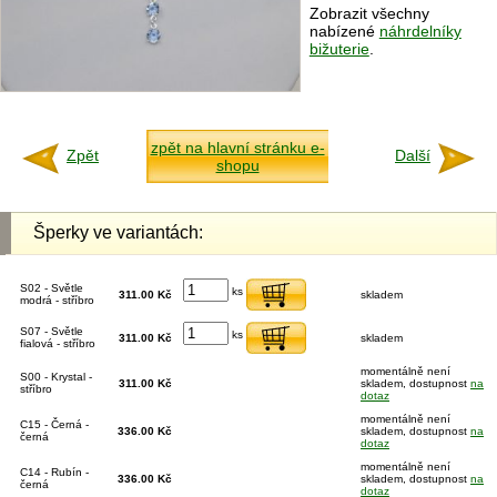
Zobrazit všechny
nabízené
náhrdelníky
bižuterie
.
zpět na hlavní stránku e-
Zpět
Další
shopu
Šperky ve variantách:
S02 - Světle
ks
311.00 Kč
skladem
modrá - stříbro
S07 - Světle
ks
311.00 Kč
skladem
fialová - stříbro
momentálně není
S00 - Krystal -
311.00 Kč
skladem, dostupnost
na
stříbro
dotaz
momentálně není
C15 - Černá -
336.00 Kč
skladem, dostupnost
na
černá
dotaz
momentálně není
C14 - Rubín -
336.00 Kč
skladem, dostupnost
na
černá
dotaz