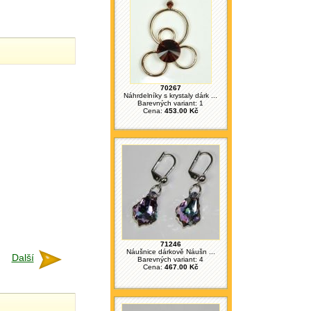
70267
Náhrdelníky s krystaly dárk ...
Barevných variant: 1
Cena:
453.00 Kč
71246
Náušnice dárkově Náušn ...
Další
Barevných variant: 4
Cena:
467.00 Kč