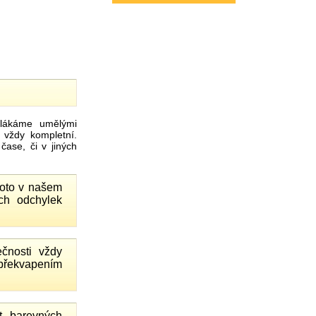
ákáme umělými
 vždy kompletní.
ase, či v jiných
proto v našem
ch odchylek
čnosti vždy
 překvapením
 barevných