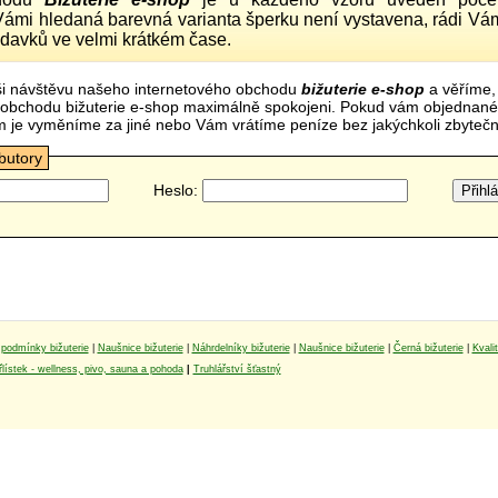
Vámi hledaná barevná varianta šperku není vystavena, rádi Vám
davků ve velmi krátkém čase.
i návštěvu našeho internetového obchodu
bižuterie e-shop
a věříme,
mi obchodu bižuterie e-shop maximálně spokojeni. Pokud vám objednan
m je vyměníme za jiné nebo Vám vrátíme peníze bez jakýchkoli zbyte
ibutory
Heslo:
podmínky bižuterie
|
Naušnice bižuterie
|
Náhrdelníky bižuterie
|
Naušnice bižuterie
|
Černá bižuterie
|
Kvali
lístek - wellness, pivo, sauna a pohoda
|
Truhlářství šťastný