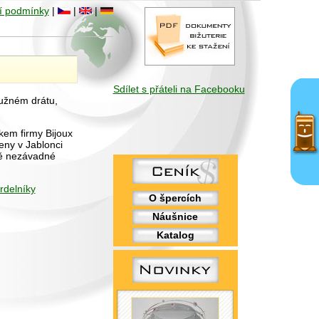
í podmínky
|
|
|
Sdílet s přáteli na Facebooku
ružném drátu,
kem firmy Bijoux
eny v Jablonci
ně nezávadné
rdelníky
O špercích
Náušnice
Katalog