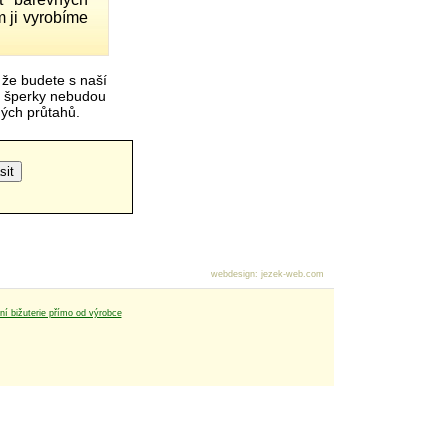
 ji vyrobíme
 že budete s naší
é šperky nebudou
čných průtahů.
webdesign
:
jezek-web.com
tní bižuterie přímo od výrobce