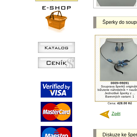
Šperky do soup
0009+99091
Souprava šperků originál
bižuterie náhrdelník + nauš
Jednotlivé šperky z ...
Barevných variant: 1
Cena:
428.00 Kč
Zpět
Diskuze ke šper