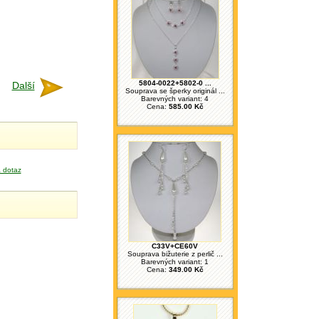
5804-0022+5802-0 ...
Další
Souprava se šperky originál ...
Barevných variant: 4
Cena:
585.00 Kč
 dotaz
C33V+CE60V
Souprava bižuterie z perlič ...
Barevných variant: 1
Cena:
349.00 Kč