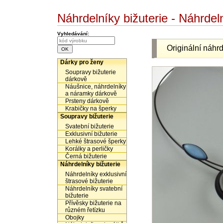
Náhrdelníky bižuterie - Náhrdeln
Vyhledávání:
Originální náhrd
Dárky pro ženy
Soupravy bižuterie
dárkově
Náušnice, náhrdelníky
a náramky dárkově
Prsteny dárkově
Krabičky na šperky
Soupravy bižuterie
Svatební bižuterie
Exklusivní bižuterie
Lehké štrasové šperky
Korálky a perličky
Černá bižuterie
Náhrdelníky bižuterie
Náhrdelníky exklusivní
štrasové bižuterie
Náhrdelníky svatební
bižuterie
Přívěsky bižuterie na
různém řetízku
Obojky