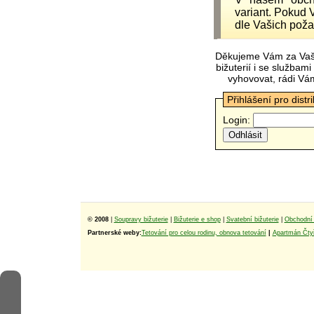
variant. Pokud 
dle Vašich poža
Děkujeme Vám za Vaš
bižuterií i se služba
vyhovovat, rádi Vá
Přihlášení pro distr
Login:
© 2008
|
Soupravy bižuterie
|
Bižuterie e shop
|
Svatební bižuterie
|
Obchodní 
Partnerské weby:
Tetování pro celou rodinu, obnova tetování
|
Apartmán Čtyř