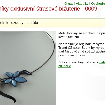
O nás
|
Aktuality
|
Obchodn
íky exklusivní štrasové bižuterie - 0009
elník - ozdoby na drátu
Motiv květiny se stonkem na p
květ 2,5x3 cm
Náhrdelník je originálním výrob
Trend CZ s.r.o. Šperk byl vyrob
nad Nisou včetně své zdravot
povrchové úpravy.
Zobrazit všechny nabízené
náh
bižuterie
.