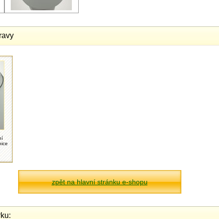
ravy
ní
nice
zpět na hlavní stránku e-shopu
ku: