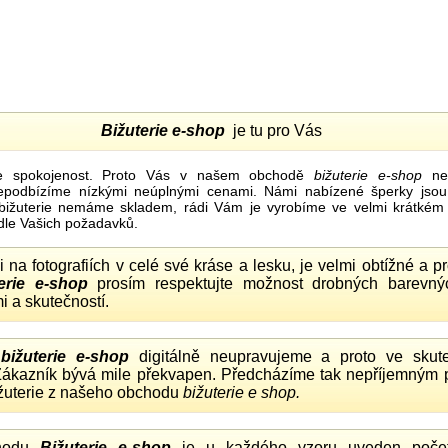
Bižuterie e-shop
je tu pro Vás
e spokojenost. Proto Vás v našem obchodě
bižuterie e-shop
nel
nepodbízíme nízkými neúplnými cenami. Námi nabízené šperky jsou
bižuterie nemáme skladem, rádi Vám je vyrobíme ve velmi krátkém č
dle Vašich požadavků.
ii na fotografiích v celé své kráse a lesku, je velmi obtížné a 
erie e-shop
prosím respektujte možnost drobných barevný
i a skutečností.
o
bižuterie e-shop
digitálně neupravujeme a proto ve skute
 Zákazník bývá mile překvapen. Předcházíme tak nepříjemným
ižuterie z našeho obchodu
bižuterie e shop.
hodu
Bižuterie e-shop
je u každého vzoru uveden počet