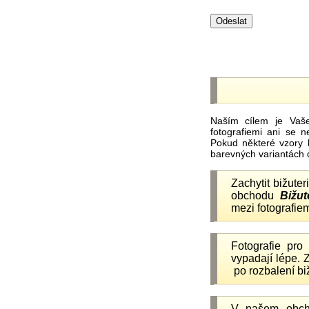
Naším cílem je Vaš
fotografiemi ani se 
Pokud některé vzory 
barevných variantách 
Zachytit bižuter
obchodu
Bižut
mezi fotografiem
Fotografie pr
vypadají lépe.
po rozbalení b
V našem obc