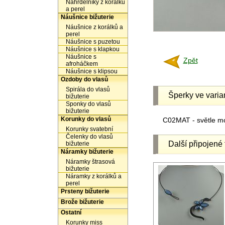
Náhrdelníky z korálků
a perel
Náušnice bižuterie
Náušnice z korálků a
perel
Náušnice s puzetou
Náušnice s klapkou
Náušnice s
Zpět
afroháčkem
Náušnice s klipsou
Ozdoby do vlasů
Spirála do vlasů
Šperky ve varia
bižuterie
Sponky do vlasů
bižuterie
Korunky do vlasů
C02MAT - světle mo
Korunky svatební
Čelenky do vlasů
Další připojené 
bižuterie
Náramky bižuterie
Náramky štrasová
bižuterie
Náramky z korálků a
perel
Prsteny bižuterie
Brože bižuterie
Ostatní
Korunky miss