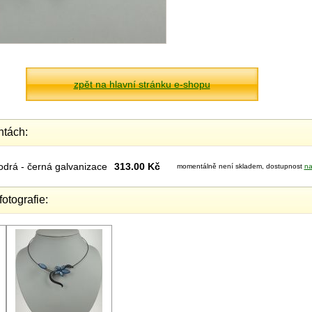
zpět na hlavní stránku e-shopu
ntách:
drá - černá galvanizace
313.00 Kč
momentálně není skladem, dostupnost
na
fotografie: