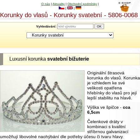
O nás
|
Aktuality
|
Obchodní podmínky
|
|
|
Korunky do vlasů - Korunky svatební - 5806-0068
Vyhledávání:
Luxusní korunka
svatební bižuterie
Originální štrasová
korunka do vlasů. Korunka
je vzhledem ke své
velikosti opatřena
hřebínky do vlasů pro její
lepší stabilitu na hlavě.
Výška ve špičce -
cca
6,5cm
Čelenkové dráty v
kombinaci s kvalitní
stříbrnou galvanizací
umožňují libovolné naohýbání dle potřeby účesu či tvaru hlavy.