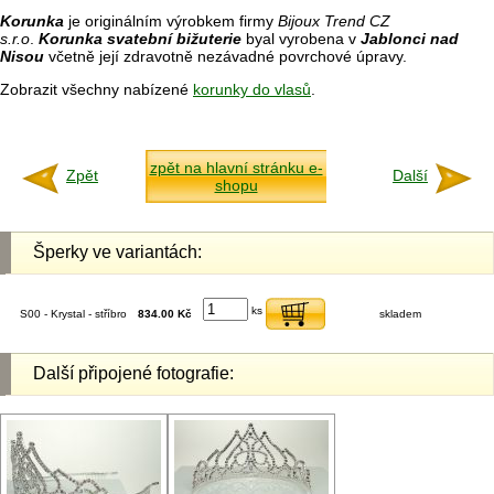
Korunka
je originálním výrobkem firmy
Bijoux Trend CZ
s.r.o
.
Korunka svatební bižuterie
byal vyrobena v
Jablonci nad
Nisou
včetně její zdravotně nezávadné povrchové úpravy.
Zobrazit všechny nabízené
korunky do vlasů
.
zpět na hlavní stránku e-
Zpět
Další
shopu
Šperky ve variantách:
ks
S00 - Krystal - stříbro
834.00 Kč
skladem
Další připojené fotografie: