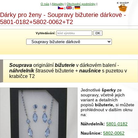
O nás
|
Aktuality
|
Obchodní podmínky
|
|
|
Dárky pro ženy - Soupravy bižuterie dárkově -
5801-0182+5802-0062+T2
Vyhledávání:
Souprava
originální
bižuterie
v dárkovém balení -
náhrdelník
štrasové bižuterie +
naušnice
s puzetou v
krabičce T2
Jednotlivé
šperky
ze
soupravy, včetně jejich
variant a detailních
popisů
bižuterie,
si můžete
prohlédnout v dalším oknu
na:
Náhrdelník:
5801-0182
Naušnice:
5802-0062