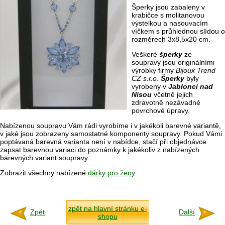
Šperky jsou zabaleny v
krabičce s molitanovou
výstelkou a nasouvacím
víčkem s průhlednou slídou o
rozměrech 3x8,5x20 cm.
Veškeré
šperky
ze
soupravy jsou originálními
výrobky firmy
Bijoux Trend
CZ s.r.o
.
Šperky
byly
vyrobeny v
Jablonci nad
Nisou
včetně jejich
zdravotně nezávadné
povrchové úpravy.
Nabízenou soupravu Vám rádi vyrobíme i v jakékoli barevné variantě,
v jaké jsou zobrazeny samostatné komponenty soupravy. Pokud Vámi
poptávaná barevná varianta není v nabídce, stačí při objednávce
zapsat barevnou variaci do poznámky k jakékoliv z nabízených
barevných variant soupravy.
Zobrazit všechny nabízené
dárky pro ženy
.
zpět na hlavní stránku e-
Zpět
Další
shopu