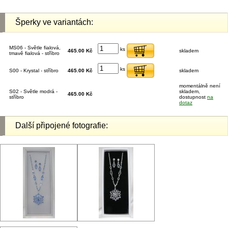
Šperky ve variantách:
MS06 - Světle fialová,
ks
465.00 Kč
skladem
tmavě fialová - stříbro
ks
S00 - Krystal - stříbro
465.00 Kč
skladem
momentálně není
S02 - Světle modrá -
skladem,
465.00 Kč
stříbro
dostupnost
na
dotaz
Další připojené fotografie: