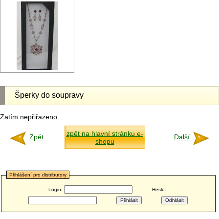
Šperky do soupravy
Zatím nepřiřazeno
zpět na hlavní stránku e-
Zpět
Další
shopu
Přihlášení pro distributory
Login:
Heslo: