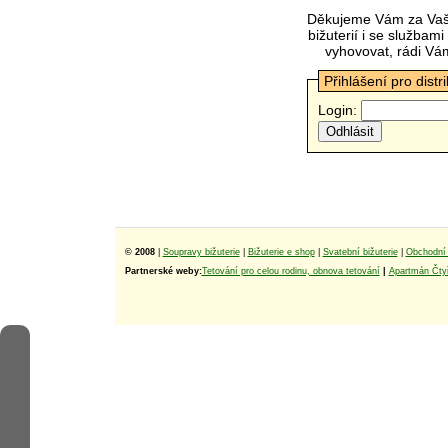
Děkujeme Vám za Vaš
bižuterií i se služba
vyhovovat, rádi Vá
Přihlášení pro distr
Login:
© 2008
|
Soupravy bižuterie
|
Bižuterie e shop
|
Svatební bižuterie
|
Obchodní 
Partnerské weby:
Tetování pro celou rodinu, obnova tetování
|
Apartmán Čtyř