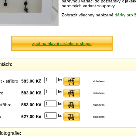
barevnou variaci do poznámky k jakéko
barevných variant soupravy.
Zobrazit všechny nabízené
dárky pro 
zpět na hlavní stránku e-shopu
ntách:
ks
 - stříbro
583.00 Kč
skladem
ks
ro
583.00 Kč
skladem
ks
stříbro
583.00 Kč
skladem
ks
á
627.00 Kč
skladem
fotografie: