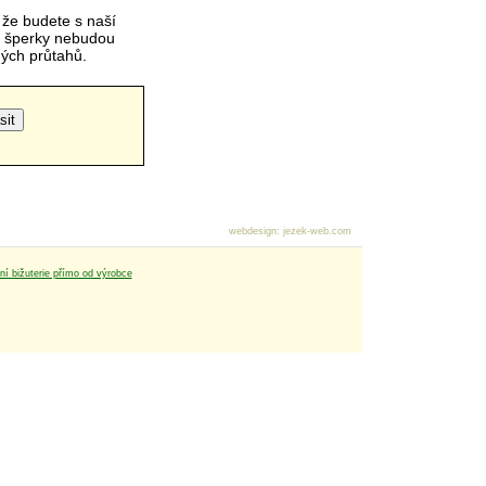
 že budete s naší
é šperky nebudou
čných průtahů.
webdesign
:
jezek-web.com
tní bižuterie přímo od výrobce