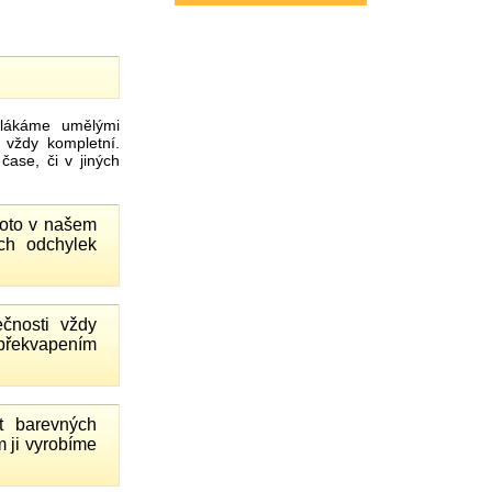
ákáme umělými
 vždy kompletní.
ase, či v jiných
proto v našem
ch odchylek
čnosti vždy
 překvapením
 barevných
 ji vyrobíme