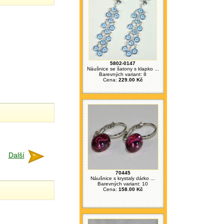
5802-0147
Náušnice se šatony s klapko ...
Barevných variant: 8
Cena:
229.00 Kč
Další
70445
Náušnice s krystaly dárko ...
Barevných variant: 10
Cena:
158.00 Kč