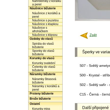
Náhrdelníky z korálků
a perel
Náušnice bižuterie
Náušnice z korálků a
perel
Náušnice s puzetou
Náušnice s klapkou
Náušnice s
afroháčkem
Zpět
Náušnice s klipsou
Ozdoby do vlasů
Spirála do vlasů
bižuterie
Sponky do vlasů
Šperky ve varia
bižuterie
Korunky do vlasů
Korunky svatební
S07 - Světlý ametyst
Čelenky do vlasů
bižuterie
Náramky bižuterie
S00 - Krystal - stříb
Náramky štrasová
bižuterie
S02 - Světlý safír - 
Náramky z korálků a
perel
Prsteny bižuterie
C15 - Černá - čern
Brože bižuterie
Ostatní
Další připojené 
Korunky miss