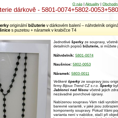
O nás
|
Aktuality
|
Obchodn
uterie dárkově - 5801-0074+5802-0053+58
erky
originální
bižuterie
v dárkovém balení – náhrdelník originá
šnice
s puzetou + náramek v krabičce T4
Jednotlivé
šperky
ze soupravy, včetně j
detailních popisů
bižuterie,
si můžete 
Náhrdelník:
5801-0074
Naušnice:
5802-0053
Náramek:
5803-0011
Veškeré
šperky
ze soupravy jsou origi
firmy
Bijoux Trend CZ s.r.o
.
Šperky
by
Jablonci nad Nisou
včetně jejich zdr
nezávadné povrchové úpravy.
Nabízenou soupravu Vám rádi vyrobíme 
barevné variantě, v jaké jsou zobraze
komponenty soupravy. Pokud Vámi po
varianta není v nabídce, stačí při obj