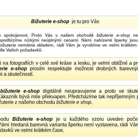
Bižuterie e-shop
je tu pro Vás
e spokojenost. Proto Vás v našem obchodě
bižuterie e-shop
nel
nepodbízíme nízkými neúplnými cenami. Námi nabízené šperky jsou
bižuterie nemáme skladem, rádi Vám je vyrobíme ve velmi krátkém č
dle Vašich požadavků.
ii na fotografiích v celé své kráse a lesku, je velmi obtížné a 
erie e-shop
prosím respektujte možnost drobných barevný
i a skutečností.
o
bižuterie e-shop
digitálně neupravujeme a proto ve skute
 Zákazník bývá mile překvapen. Předcházíme tak nepříjemným
ižuterie z našeho obchodu
bižuterie e shop.
hodu
Bižuterie e-shop
je u každého vzoru uveden počet
Vámi hledaná barevná varianta šperku není vystavena, rádi Vám
davků ve velmi krátkém čase.