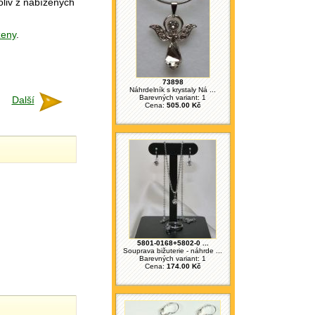
liv z nabízených
ženy
.
73898
Náhrdelník s krystaly Ná ...
Barevných variant: 1
Další
Cena:
505.00 Kč
5801-0168+5802-0 ...
Souprava bižuterie - náhrde ...
Barevných variant: 1
Cena:
174.00 Kč