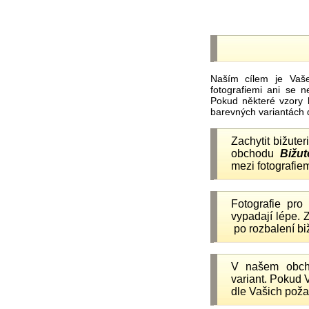
Naším cílem je Vaš
fotografiemi ani se 
Pokud některé vzory 
barevných variantách 
Zachytit bižuter
obchodu
Bižut
mezi fotografiem
Fotografie pr
vypadají lépe.
po rozbalení b
V našem obc
variant. Pokud 
dle Vašich poža