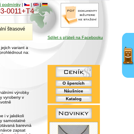
í podmínky
|
|
|
03-0011+T4
lní štrasové
Sdílet s přáteli na Facebooku
ejich variant a
prohlédnout na:
O špercích
Náušnice
nálními výrobky
ly vyrobeny v
Katalog
avotně
i v jakékoli
ny samostatné
ptávaná barevná
ednávce zapsat