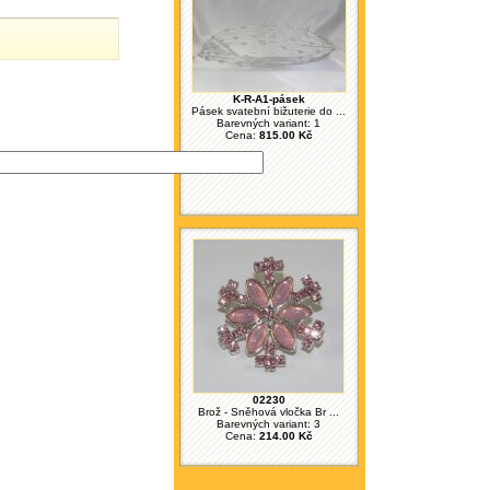
K-R-A1-pásek
Pásek svatební bižuterie do ...
Barevných variant: 1
Cena:
815.00 Kč
02230
Brož - Sněhová vločka Br ...
Barevných variant: 3
Cena:
214.00 Kč