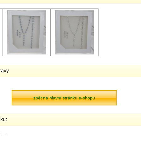
ravy
zpět na hlavní stránku e-shopu
ku:
...