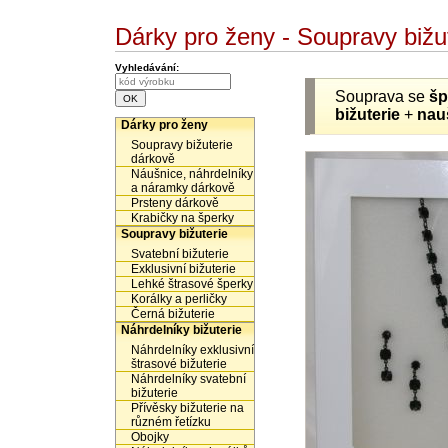
Dárky pro ženy - Soupravy biž
Vyhledávání:
Souprava se
šp
bižuterie
+
nau
Dárky pro ženy
Soupravy bižuterie
dárkově
Náušnice, náhrdelníky
a náramky dárkově
Prsteny dárkově
Krabičky na šperky
Soupravy bižuterie
Svatební bižuterie
Exklusivní bižuterie
Lehké štrasové šperky
Korálky a perličky
Černá bižuterie
Náhrdelníky bižuterie
Náhrdelníky exklusivní
štrasové bižuterie
Náhrdelníky svatební
bižuterie
Přívěsky bižuterie na
různém řetízku
Obojky