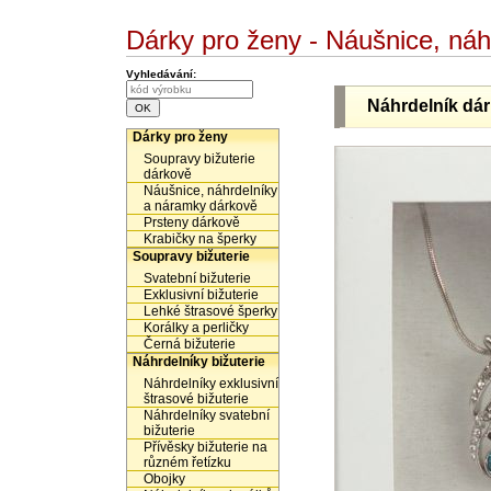
Dárky pro ženy - Náušnice, ná
Vyhledávání:
Náhrdelník dá
Dárky pro ženy
Soupravy bižuterie
dárkově
Náušnice, náhrdelníky
a náramky dárkově
Prsteny dárkově
Krabičky na šperky
Soupravy bižuterie
Svatební bižuterie
Exklusivní bižuterie
Lehké štrasové šperky
Korálky a perličky
Černá bižuterie
Náhrdelníky bižuterie
Náhrdelníky exklusivní
štrasové bižuterie
Náhrdelníky svatební
bižuterie
Přívěsky bižuterie na
různém řetízku
Obojky