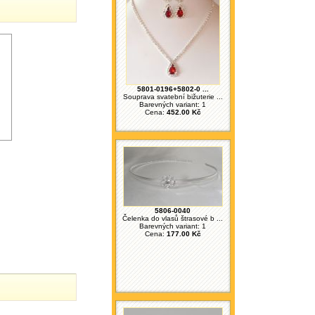
5801-0196+5802-0 ...
Souprava svatební bižuterie ...
Barevných variant: 1
Cena:
452.00 Kč
5806-0040
Čelenka do vlasů štrasové b ...
Barevných variant: 1
Cena:
177.00 Kč