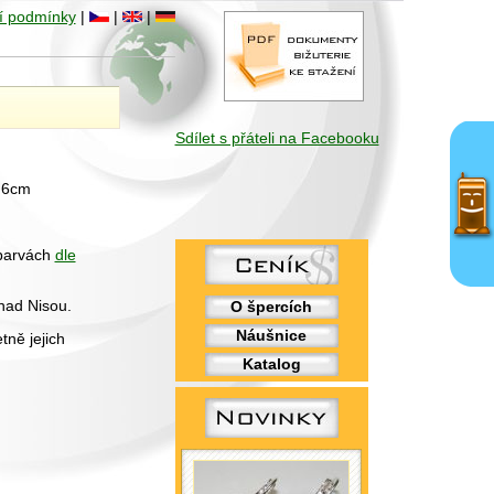
í podmínky
|
|
|
Sdílet s přáteli na Facebooku
k 6cm
 barvách
dle
nad Nisou.
O špercích
Náušnice
tně jejich
Katalog