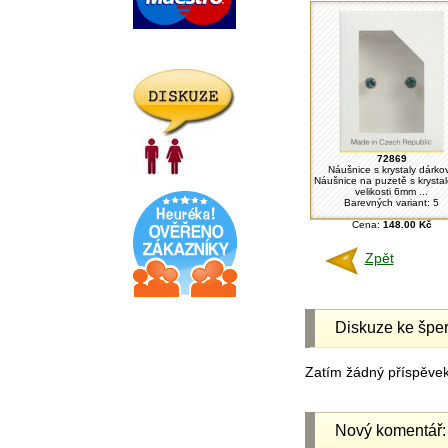
72869
Náušnice s krystaly dárko
Náušnice na puzetě s krysta
velikosti 6mm ...
Barevných variant: 5
Cena:
148.00 Kč
Zpět
Diskuze ke šper
Zatím žádný příspěvek 
Nový komentář: