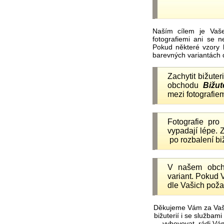
Naším cílem je Vaš
fotografiemi ani se 
Pokud některé vzory 
barevných variantách 
Zachytit bižuter
obchodu
Bižut
mezi fotografiem
Fotografie pr
vypadají lépe.
po rozbalení b
V našem obc
variant. Pokud 
dle Vašich poža
Děkujeme Vám za Vaš
bižuterií i se služba
vyhovovat, rádi Vá