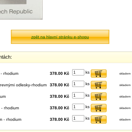
zpět na hlavní stránku e-shopu
ntách:
ks
 - rhodium
378.00 Kč
skladem
ks
arevnými odlesky-rhodium
378.00 Kč
skladem
ks
dium
378.00 Kč
skladem
ks
 - rhodium
378.00 Kč
skladem
ks
am - rhodium
378.00 Kč
skladem