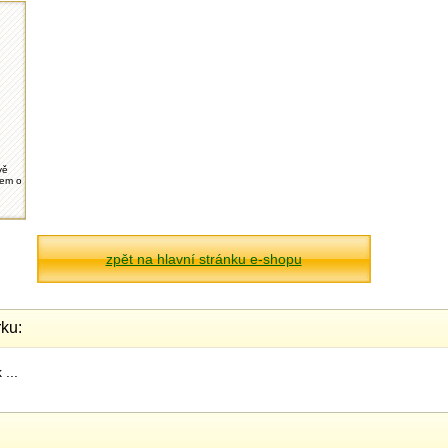
vě
lem o
zpět na hlavní stránku e-shopu
ku:
...