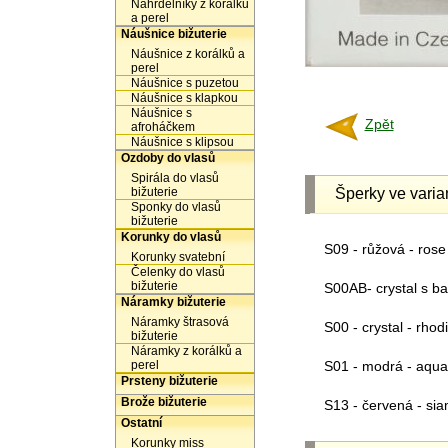
Náhrdelníky z korálků
a perel
Náušnice bižuterie
Náušnice z korálků a
perel
Náušnice s puzetou
Náušnice s klapkou
Náušnice s
Zpět
afroháčkem
Náušnice s klipsou
Ozdoby do vlasů
Spirála do vlasů
bižuterie
Šperky ve varia
Sponky do vlasů
bižuterie
Korunky do vlasů
S09 - růžová - rose
Korunky svatební
Čelenky do vlasů
bižuterie
S00AB- crystal s b
Náramky bižuterie
Náramky štrasová
S00 - crystal - rho
bižuterie
Náramky z korálků a
perel
S01 - modrá - aqua
Prsteny bižuterie
Brože bižuterie
S13 - červená - si
Ostatní
Korunky miss