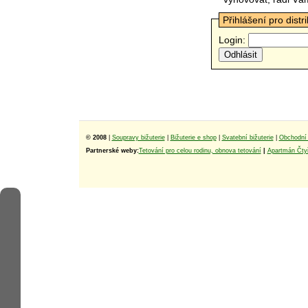
Přihlášení pro distr
Login:
© 2008
|
Soupravy bižuterie
|
Bižuterie e shop
|
Svatební bižuterie
|
Obchodní 
Partnerské weby:
Tetování pro celou rodinu, obnova tetování
|
Apartmán Čtyř