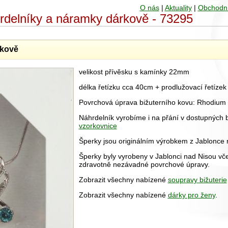
O nás
|
Aktuality
|
Obchodn
hrdelníky a náramky dárkově - 73295
rkově
velikost přívěsku s kamínky 22mm
délka řetízku cca 40cm + prodlužovací řetíze
Povrchová úprava bižuterního kovu: Rhodium
Náhrdelník vyrobíme i na přání v dostupných
vzorkovnice
Šperky jsou originálním výrobkem z Jablonce 
Šperky byly vyrobeny v Jablonci nad Nisou vče
zdravotně nezávadné povrchové úpravy.
Zobrazit všechny nabízené
soupravy bižuterie
Zobrazit všechny nabízené
dárky pro ženy
.