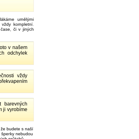
ákáme umělými
 vždy kompletní.
ase, či v jiných
proto v našem
ch odchylek
čnosti vždy
 překvapením
 barevných
 ji vyrobíme
 že budete s naší
é šperky nebudou
čných průtahů.