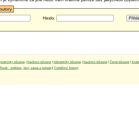
ibutory
Heslo:
podmínky bižuterie
|
Naušnice bižuterie
|
Náhrdelníky bižuterie
|
Naušnice bižuterie
|
Černá bižuterie
|
Kvali
lístek - wellness, pivo, sauna a pohoda
|
Truhlářství šťastný