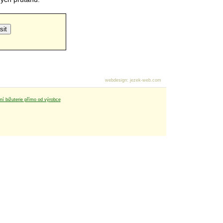
webdesign
:
jezek-web.com
tní bižuterie přímo od výrobce