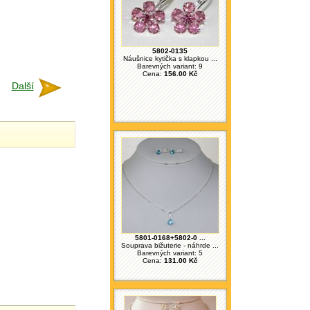
5802-0135
Náušnice kytička s klapkou ...
Barevných variant: 9
Cena:
156.00 Kč
Další
5801-0168+5802-0 ...
Souprava bižuterie - náhrde ...
Barevných variant: 5
Cena:
131.00 Kč