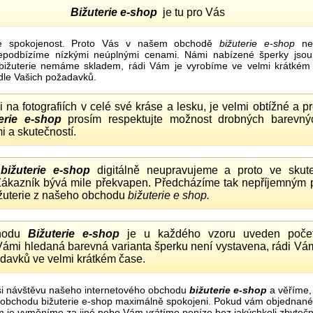
Bižuterie e-shop
je tu pro Vás
e spokojenost. Proto Vás v našem obchodě
bižuterie e-shop
nel
nepodbízíme nízkými neúplnými cenami. Námi nabízené šperky jsou
bižuterie nemáme skladem, rádi Vám je vyrobíme ve velmi krátkém č
dle Vašich požadavků.
ii na fotografiích v celé své kráse a lesku, je velmi obtížné a 
erie e-shop
prosím respektujte možnost drobných barevný
i a skutečností.
o
bižuterie e-shop
digitálně neupravujeme a proto ve skute
 Zákazník bývá mile překvapen. Předcházíme tak nepříjemným
ižuterie z našeho obchodu
bižuterie e shop.
hodu
Bižuterie e-shop
je u každého vzoru uveden počet
Vámi hledaná barevná varianta šperku není vystavena, rádi Vám
davků ve velmi krátkém čase.
i návštěvu našeho internetového obchodu
bižuterie e-shop
a věříme,
mi obchodu bižuterie e-shop maximálně spokojeni. Pokud vám objednan
m je vyměníme za jiné nebo Vám vrátíme peníze bez jakýchkoli zbyte