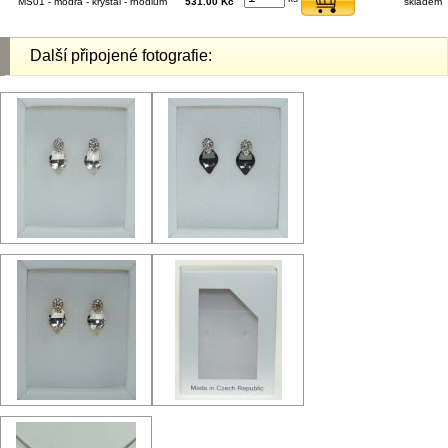
MS01 - modrá - krystal - rhodium
531.00 Kč
skladem
Další připojené fotografie: