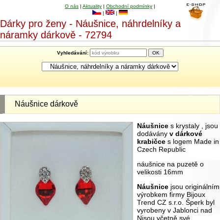
O nás
|
Aktuality
|
Obchodní podmínky
|
|
|
Dárky pro ženy - Náušnice, náhrdelníky a
náramky dárkově - 72794
Vyhledávání:
Náušnice dárkově
Náušnice
s krystaly , jsou
dodávány
v dárkové
krabičce
s logem Made in
Czech Republic
náušnice na puzetě o
velikosti 16mm
Náušnice
jsou originálním
výrobkem firmy Bijoux
Trend CZ s.r.o. Šperk byl
vyrobeny v Jablonci nad
Nisou včetně své