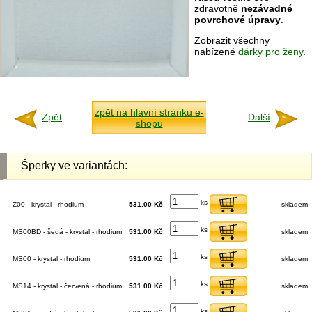
zdravotně
nezávadné
povrchové úpravy
.
Zobrazit všechny
nabízené
dárky pro ženy
.
zpět na hlavní stránku e-
Zpět
Další
shopu
Šperky ve variantách:
ks
Z00 - krystal - rhodium
531.00 Kč
skladem
ks
MS00BD - šedá - krystal - rhodium
531.00 Kč
skladem
ks
MS00 - krystal - rhodium
531.00 Kč
skladem
ks
MS14 - krystal - červená - rhodium
531.00 Kč
skladem
ks