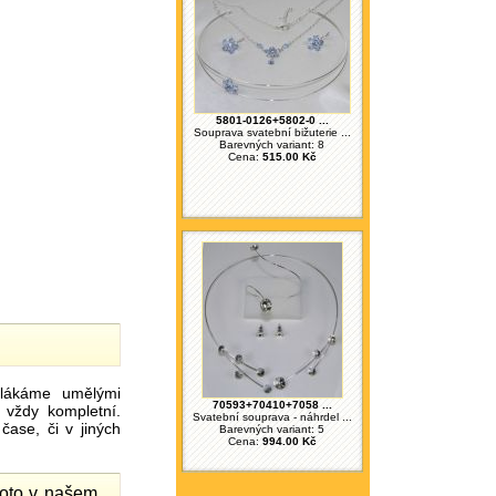
5801-0126+5802-0 ...
Souprava svatební bižuterie ...
Barevných variant: 8
Cena:
515.00 Kč
ákáme umělými
70593+70410+7058 ...
 vždy kompletní.
Svatební souprava - náhrdel ...
ase, či v jiných
Barevných variant: 5
Cena:
994.00 Kč
proto v našem