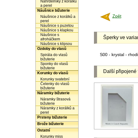
Náhrdelníky z korálků
a perel
Náušnice bižuterie
Zpět
Náušnice z korálků a
perel
Náušnice s puzetou
Náušnice s klapkou
Náušnice s
Šperky ve varia
afroháčkem
Náušnice s klipsou
Ozdoby do vlasů
S00 - krystal - rho
Spirála do vlasů
bižuterie
Sponky do vlasů
bižuterie
Další připojené 
Korunky do vlasů
Korunky svatební
Čelenky do vlasů
bižuterie
Náramky bižuterie
Náramky štrasová
bižuterie
Náramky z korálků a
perel
Prsteny bižuterie
Brože bižuterie
Ostatní
Korunky miss