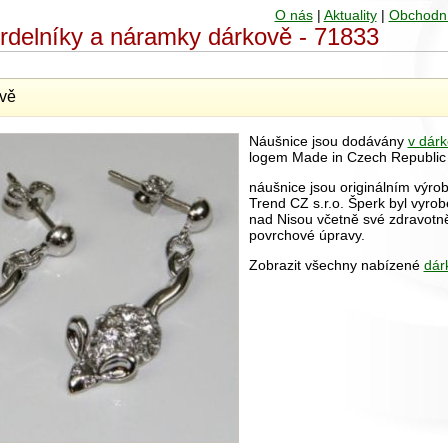
O nás
|
Aktuality
|
Obchodn
hrdelníky a náramky dárkově - 71833
vě
Náušnice jsou dodávány
v dárk
logem Made in Czech Republic
náušnice jsou originálním výro
Trend CZ s.r.o. Šperk byl vyrob
nad Nisou včetně své zdravot
povrchové úpravy.
Zobrazit všechny nabízené
dár