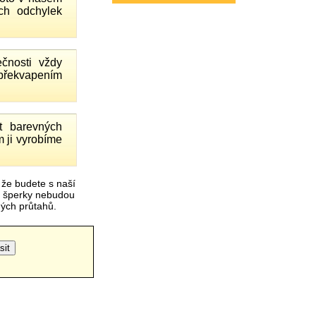
ch odchylek
čnosti vždy
 překvapením
 barevných
 ji vyrobíme
 že budete s naší
é šperky nebudou
čných průtahů.