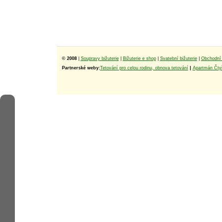
© 2008
|
Soupravy bižuterie
|
Bižuterie e shop
|
Svatební bižuterie
|
Obchodní 
Partnerské weby:
Tetování pro celou rodinu, obnova tetování
|
Apartmán Čtyř