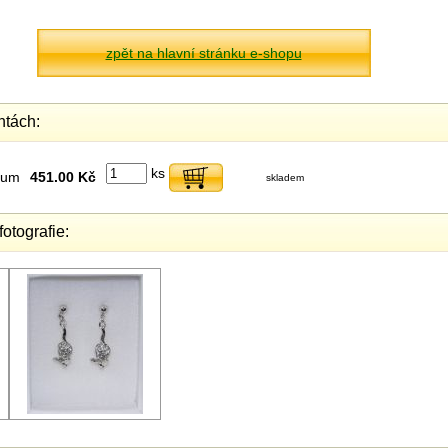
zpět na hlavní stránku e-shopu
ntách:
ks
dium
451.00 Kč
skladem
fotografie: