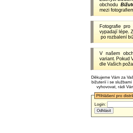
obchodu
Bižut
mezi fotografiem
Fotografie pr
vypadají lépe.
po rozbalení b
V našem obc
variant. Pokud 
dle Vašich poža
Děkujeme Vám za Vaš
bižuterií i se služba
vyhovovat, rádi Vá
Přihlášení pro distr
Login: