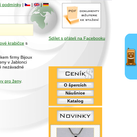
í podmínky
|
|
|
Sdílet s přáteli na Facebooku
ové krabičce
s
bkem firmy Bijoux
eny v Jablonci
ně nezávadné
ky pro ženy
.
O špercích
Náušnice
Katalog