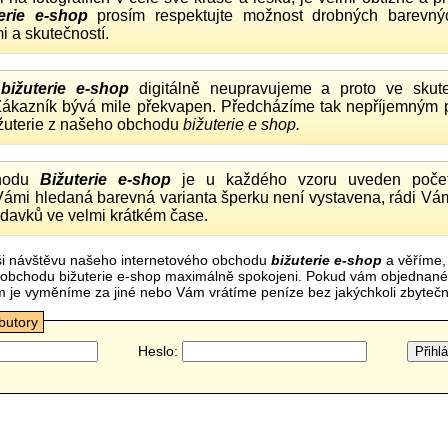
erie e-shop
prosím respektujte možnost drobných barevný
i a skutečností.
o
bižuterie e-shop
digitálně neupravujeme a proto ve skute
 Zákazník bývá mile překvapen. Předcházíme tak nepříjemným
ižuterie z našeho obchodu
bižuterie e shop.
hodu
Bižuterie e-shop
je u každého vzoru uveden počet
Vámi hledaná barevná varianta šperku není vystavena, rádi Vám
davků ve velmi krátkém čase.
i návštěvu našeho internetového obchodu
bižuterie e-shop
a věříme,
mi obchodu bižuterie e-shop maximálně spokojeni. Pokud vám objednan
m je vyměníme za jiné nebo Vám vrátíme peníze bez jakýchkoli zbyte
ibutory
Heslo: