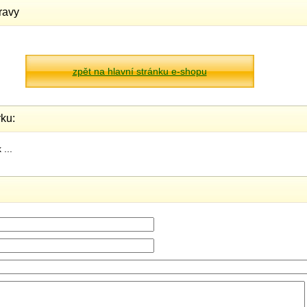
ravy
zpět na hlavní stránku e-shopu
ku:
...