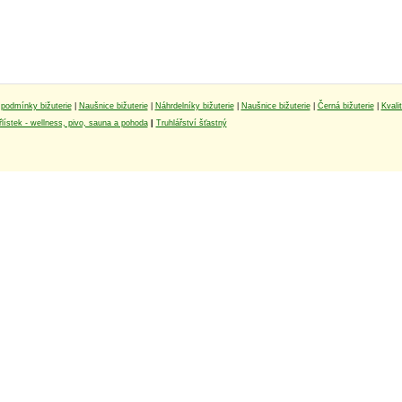
podmínky bižuterie
|
Naušnice bižuterie
|
Náhrdelníky bižuterie
|
Naušnice bižuterie
|
Černá bižuterie
|
Kvali
lístek - wellness, pivo, sauna a pohoda
|
Truhlářství šťastný