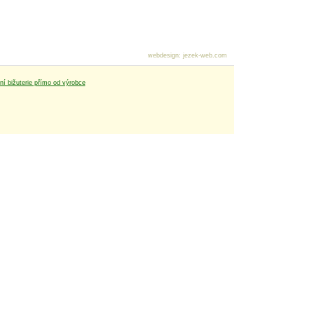
webdesign
:
jezek-web.com
tní bižuterie přímo od výrobce