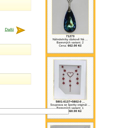
Další
71273
Náhrdelníky dárkově Ná ...
Barevných variant: 2
Cena:
662.00 Kč
5801-0137+5802-0 ...
Souprava se šperky originál ...
Barevných variant: 1
Cena:
360.00 Kč