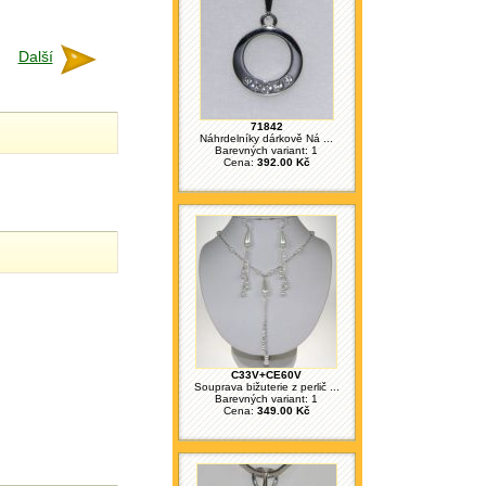
Další
71842
Náhrdelníky dárkově Ná ...
Barevných variant: 1
Cena:
392.00 Kč
C33V+CE60V
Souprava bižuterie z perlič ...
Barevných variant: 1
Cena:
349.00 Kč