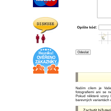
Opište kód:
Naším cílem je Vaš
fotografiemi ani se 
Pokud některé vzory 
barevných variantách 
Zachytit bižuter