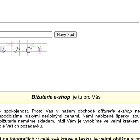
Bižuterie e-shop
je tu pro Vás
e spokojenost. Proto Vás v našem obchodě
bižuterie e-shop
nel
nepodbízíme nízkými neúplnými cenami. Námi nabízené šperky jsou
bižuterie nemáme skladem, rádi Vám je vyrobíme ve velmi krátkém č
dle Vašich požadavků.
ii na fotografiích v celé své kráse a lesku, je velmi obtížné a 