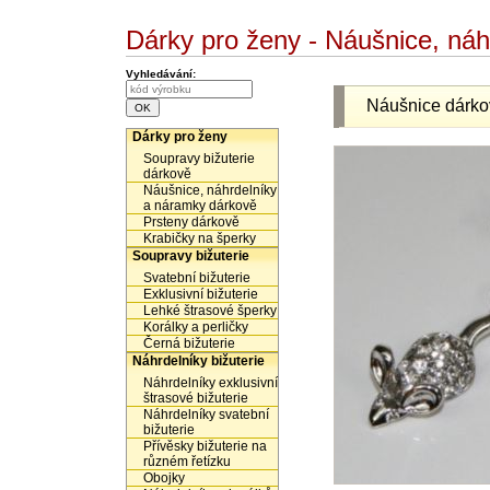
Dárky pro ženy - Náušnice, ná
Vyhledávání:
Náušnice dárko
Dárky pro ženy
Soupravy bižuterie
dárkově
Náušnice, náhrdelníky
a náramky dárkově
Prsteny dárkově
Krabičky na šperky
Soupravy bižuterie
Svatební bižuterie
Exklusivní bižuterie
Lehké štrasové šperky
Korálky a perličky
Černá bižuterie
Náhrdelníky bižuterie
Náhrdelníky exklusivní
štrasové bižuterie
Náhrdelníky svatební
bižuterie
Přívěsky bižuterie na
různém řetízku
Obojky