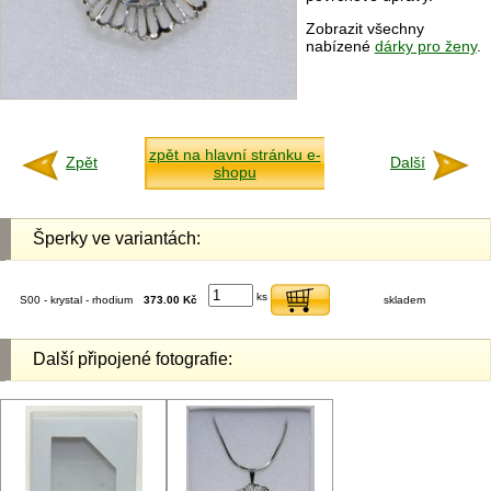
Zobrazit všechny
nabízené
dárky pro ženy
.
zpět na hlavní stránku e-
Zpět
Další
shopu
Šperky ve variantách:
ks
S00 - krystal - rhodium
373.00 Kč
skladem
Další připojené fotografie: