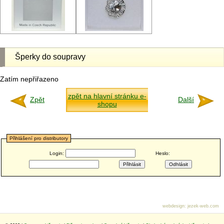
Šperky do soupravy
Zatím nepřiřazeno
zpět na hlavní stránku e-
Zpět
Další
shopu
Přihlášení pro distributory
Login:
Heslo:
webdesign
:
jezek-web.com