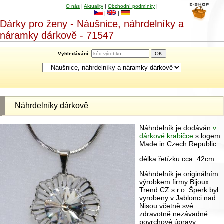
O nás
|
Aktuality
|
Obchodní podmínky
|
|
|
Dárky pro ženy - Náušnice, náhrdelníky a
náramky dárkově - 71547
Vyhledávání:
Náhrdelníky dárkově
Náhrdelník je dodáván
v
dárkové krabičce
s logem
Made in Czech Republic
délka řetízku cca: 42cm
Náhrdelník je originálním
výrobkem firmy Bijoux
Trend CZ s.r.o. Šperk byl
vyrobeny v Jablonci nad
Nisou včetně své
zdravotně nezávadné
povrchové úpravy.