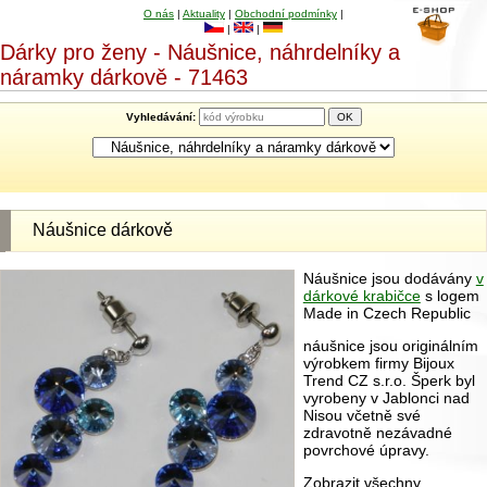
O nás
|
Aktuality
|
Obchodní podmínky
|
|
|
Dárky pro ženy - Náušnice, náhrdelníky a
náramky dárkově - 71463
Vyhledávání:
Náušnice dárkově
Náušnice jsou dodávány
v
dárkové krabičce
s logem
Made in Czech Republic
náušnice jsou originálním
výrobkem firmy Bijoux
Trend CZ s.r.o. Šperk byl
vyrobeny v Jablonci nad
Nisou včetně své
zdravotně nezávadné
povrchové úpravy.
Zobrazit všechny