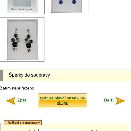
Šperky do soupravy
Zatím nepřiřazeno
zpět na hlavní stránku e-
Zpět
Další
shopu
Přihlášení pro distributory