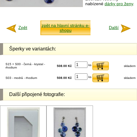
nabízené
dárky pro ženy
.
zpět na hlavní stránku e-
Zpět
Další
shopu
Šperky ve variantách:
S15 + S00 - černá - krystal -
ks
508.00 Kč
skladem
rhodium
ks
S03 - modrá - rhodium
508.00 Kč
skladem
Další připojené fotografie: