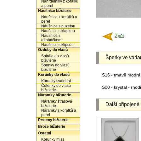
Náhrdelníky z korálků
a perel
Náušnice bižuterie
Náušnice z korálků a
perel
Náušnice s puzetou
Náušnice s klapkou
Zpět
Náušnice s
afroháčkem
Náušnice s klipsou
Ozdoby do vlasů
Spirála do vlasů
Šperky ve varia
bižuterie
Sponky do vlasů
bižuterie
Korunky do vlasů
S16 - tmavě modrá
Korunky svatební
Čelenky do vlasů
S00 - krystal - rho
bižuterie
Náramky bižuterie
Náramky štrasová
Další připojené 
bižuterie
Náramky z korálků a
perel
Prsteny bižuterie
Brože bižuterie
Ostatní
Korunky miss