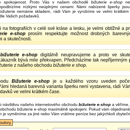
e spokojenost. Proto Vás v našem obchodě
bižuterie e-shop
nel
nepodbízíme nízkými neúplnými cenami. Námi nabízené šperky jsou
bižuterie nemáme skladem, rádi Vám je vyrobíme ve velmi krátkém č
dle Vašich požadavků.
ii na fotografiích v celé své kráse a lesku, je velmi obtížné a 
erie e-shop
prosím respektujte možnost drobných barevný
i a skutečností.
o
bižuterie e-shop
digitálně neupravujeme a proto ve skute
 Zákazník bývá mile překvapen. Předcházíme tak nepříjemným
ižuterie z našeho obchodu
bižuterie e shop.
hodu
Bižuterie e-shop
je u každého vzoru uveden počet
Vámi hledaná barevná varianta šperku není vystavena, rádi Vám
davků ve velmi krátkém čase.
i návštěvu našeho internetového obchodu
bižuterie e-shop
a věříme,
mi obchodu bižuterie e-shop maximálně spokojeni. Pokud vám objednan
m je vyměníme za jiné nebo Vám vrátíme peníze bez jakýchkoli zbyte
ibutory