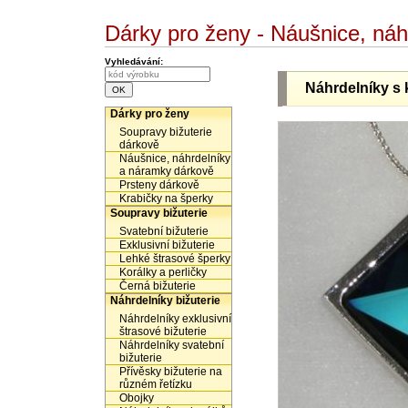
Dárky pro ženy - Náušnice, ná
Vyhledávání:
Náhrdelníky s 
Dárky pro ženy
Soupravy bižuterie
dárkově
Náušnice, náhrdelníky
a náramky dárkově
Prsteny dárkově
Krabičky na šperky
Soupravy bižuterie
Svatební bižuterie
Exklusivní bižuterie
Lehké štrasové šperky
Korálky a perličky
Černá bižuterie
Náhrdelníky bižuterie
Náhrdelníky exklusivní
štrasové bižuterie
Náhrdelníky svatební
bižuterie
Přívěsky bižuterie na
různém řetízku
Obojky