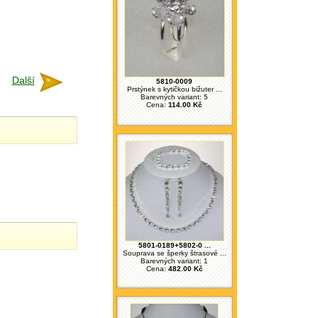
Další
5810-0009
Prstýnek s kytičkou bižuter ...
Barevných variant: 5
Cena:
114.00 Kč
5801-0189+5802-0 ...
Souprava se šperky štrasové ...
Barevných variant: 1
Cena:
482.00 Kč