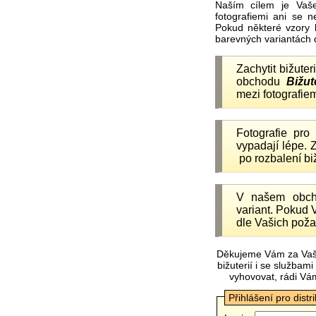
Naším cílem je Vaš
fotografiemi ani se 
Pokud některé vzory 
barevných variantách 
Zachytit bižuter
obchodu
Bižut
mezi fotografiem
Fotografie pr
vypadají lépe.
po rozbalení b
V našem obc
variant. Pokud 
dle Vašich poža
Děkujeme Vám za Vaš
bižuterií i se služba
vyhovovat, rádi Vá
Přihlášení pro distr