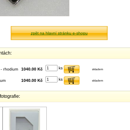
zpět na hlavní stránku e-shopu
ntách:
ks
 - rhodium
1040.00 Kč
skladem
ks
dium
1040.00 Kč
skladem
fotografie: