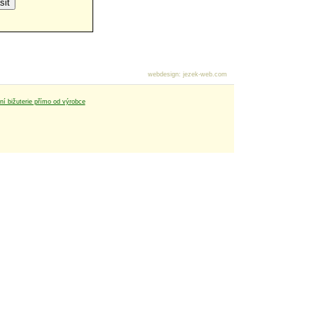
webdesign
:
jezek-web.com
tní bižuterie přímo od výrobce