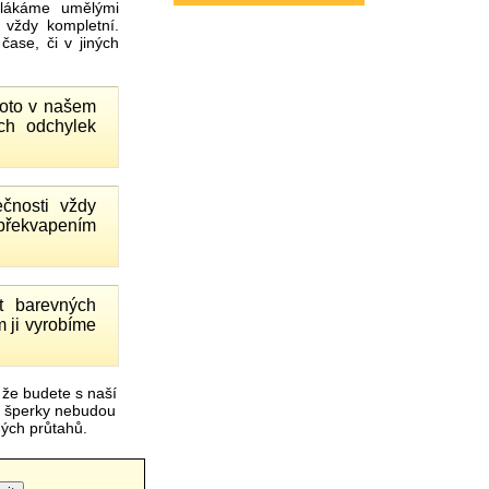
ákáme umělými
 vždy kompletní.
ase, či v jiných
proto v našem
ch odchylek
čnosti vždy
 překvapením
 barevných
 ji vyrobíme
 že budete s naší
é šperky nebudou
čných průtahů.