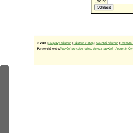
Login:
© 2008
|
Soupravy bižuterie
|
Bižuterie e shop
|
Svatební bižuterie
|
Obchodní 
Partnerské weby:
Tetování pro celou rodinu, obnova tetování
|
Apartmán Čtyř