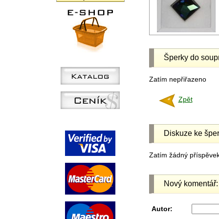
Šperky do soup
Zatím nepřiřazeno
Zpět
Diskuze ke šper
Zatím žádný příspěvek 
Nový komentář:
Autor: