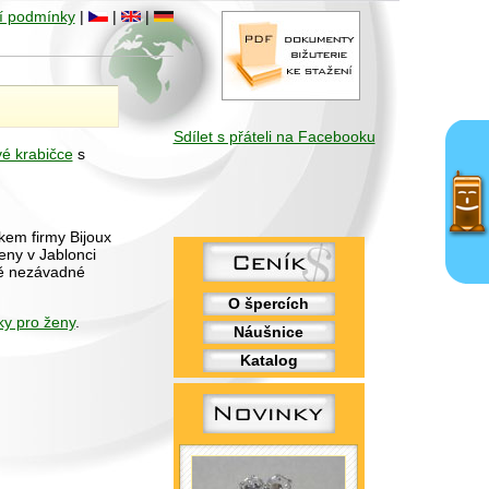
í podmínky
|
|
|
Sdílet s přáteli na Facebooku
vé krabičce
s
kem firmy Bijoux
eny v Jablonci
ně nezávadné
O špercích
ky pro ženy
.
Náušnice
Katalog