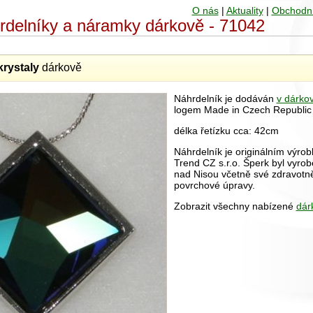
O nás
|
Aktuality
|
Obchodn
hrdelníky a náramky dárkově - 71042
krystaly
dárkově
Náhrdelník je dodáván
v dárko
logem Made in Czech Republic
délka řetízku cca: 42cm
Náhrdelník je originálním výrob
Trend CZ s.r.o. Šperk byl vyrob
nad Nisou včetně své zdravot
povrchové úpravy.
Zobrazit všechny nabízené
dár