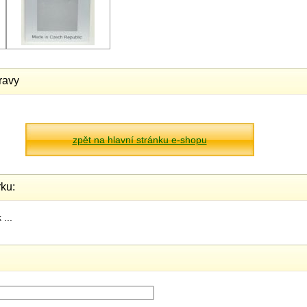
ravy
zpět na hlavní stránku e-shopu
ku:
...