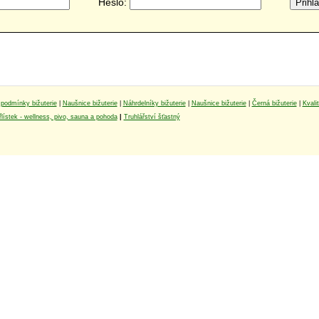
Heslo:
podmínky bižuterie
|
Naušnice bižuterie
|
Náhrdelníky bižuterie
|
Naušnice bižuterie
|
Černá bižuterie
|
Kvali
lístek - wellness, pivo, sauna a pohoda
|
Truhlářství šťastný