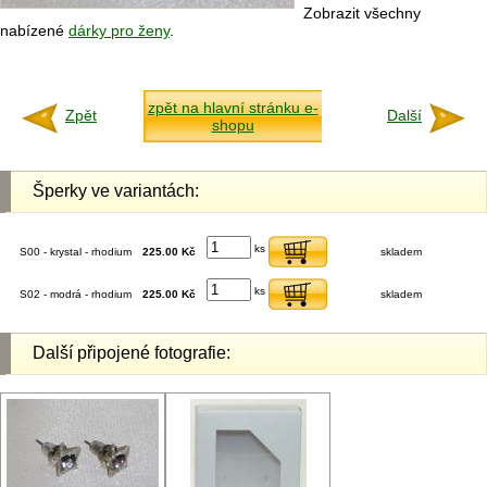
Zobrazit všechny
nabízené
dárky pro ženy
.
zpět na hlavní stránku e-
Zpět
Další
shopu
Šperky ve variantách:
ks
S00 - krystal - rhodium
225.00 Kč
skladem
ks
S02 - modrá - rhodium
225.00 Kč
skladem
Další připojené fotografie: