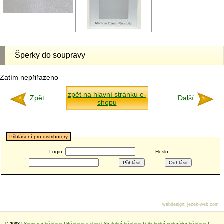
Šperky do soupravy
Zatím nepřiřazeno
zpět na hlavní stránku e-
Zpět
Další
shopu
Přihlášení pro distributory
Login:
Heslo:
webdesign
:
jezek-web.com