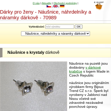
O nás
|
Aktuality
|
Obchodní podmínky
|
|
|
Dárky pro ženy - Náušnice, náhrdelníky a
náramky dárkově - 70989
Vyhledávání:
Náušnice s krystaly
dárkově
Náušnice na puzetě jsou
dodávány
v dárkové
krabičce
s logem Made in
Czech Republic
náušnice jsou originálním
výrobkem firmy Bijoux
Trend CZ s.r.o. Šperk byl
vyrobeny v Jablonci nad
Nisou včetně své
zdravotně nezávadné
povrchové úpravy.