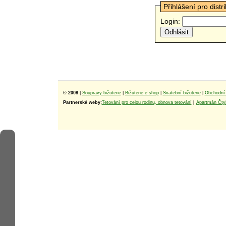
Přihlášení pro distr
Login:
© 2008
|
Soupravy bižuterie
|
Bižuterie e shop
|
Svatební bižuterie
|
Obchodní 
Partnerské weby:
Tetování pro celou rodinu, obnova tetování
|
Apartmán Čtyř