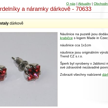
O nás
|
Aktuality
|
Obchodn
hrdelníky a náramky dárkově - 70633
staly
dárkově
Náušnice na puzetě jsou dodá
krabičce
s logem Made in Czec
náušnice cca 1x1cm
náušnice jsou originálním výro
Trend CZ s.r.o.
Šperk byl vyrobeny v Jablonci 
své zdravotně nezávadné povr
Zobrazit všechny nabízené
dár