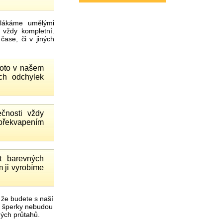
ákáme umělými
 vždy kompletní.
ase, či v jiných
proto v našem
ch odchylek
čnosti vždy
 překvapením
 barevných
 ji vyrobíme
 že budete s naší
é šperky nebudou
čných průtahů.