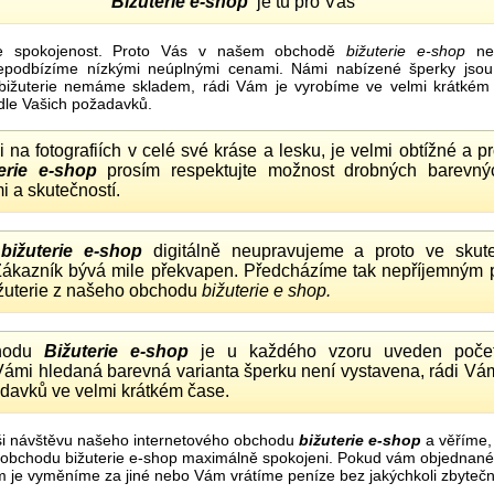
Bižuterie e-shop
je tu pro Vás
e spokojenost. Proto Vás v našem obchodě
bižuterie e-shop
nel
nepodbízíme nízkými neúplnými cenami. Námi nabízené šperky jsou
bižuterie nemáme skladem, rádi Vám je vyrobíme ve velmi krátkém č
dle Vašich požadavků.
ii na fotografiích v celé své kráse a lesku, je velmi obtížné a 
erie e-shop
prosím respektujte možnost drobných barevný
i a skutečností.
o
bižuterie e-shop
digitálně neupravujeme a proto ve skute
 Zákazník bývá mile překvapen. Předcházíme tak nepříjemným
ižuterie z našeho obchodu
bižuterie e shop.
hodu
Bižuterie e-shop
je u každého vzoru uveden počet
Vámi hledaná barevná varianta šperku není vystavena, rádi Vám
davků ve velmi krátkém čase.
i návštěvu našeho internetového obchodu
bižuterie e-shop
a věříme,
mi obchodu bižuterie e-shop maximálně spokojeni. Pokud vám objednan
m je vyměníme za jiné nebo Vám vrátíme peníze bez jakýchkoli zbyte