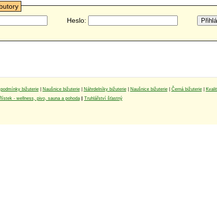
ibutory
Heslo:
podmínky bižuterie
|
Naušnice bižuterie
|
Náhrdelníky bižuterie
|
Naušnice bižuterie
|
Černá bižuterie
|
Kvali
lístek - wellness, pivo, sauna a pohoda
|
Truhlářství šťastný