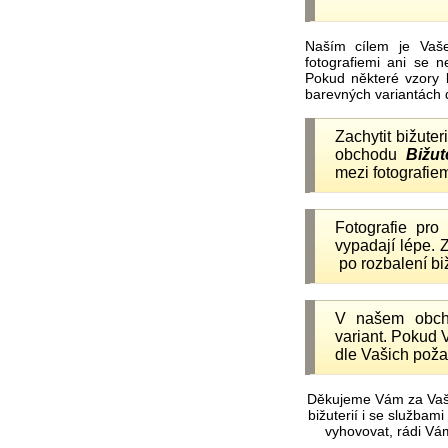
Naším cílem je Vaš
fotografiemi ani se 
Pokud některé vzory 
barevných variantách 
Zachytit bižuter
obchodu
Bižut
mezi fotografiem
Fotografie pr
vypadají lépe.
po rozbalení b
V našem obc
variant. Pokud 
dle Vašich poža
Děkujeme Vám za Vaš
bižuterií i se služba
vyhovovat, rádi Vá