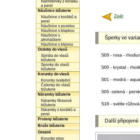
Náhrdelníky z korálků
a perel
Náušnice bižuterie
Zpět
Náušnice z korálků a
perel
Náušnice s puzetou
Náušnice s klapkou
Náušnice s
Šperky ve varia
afroháčkem
Náušnice s klipsou
Ozdoby do vlasů
S09 - rosa - rhodiu
Spirála do vlasů
bižuterie
Sponky do vlasů
S00 - krystal - rho
bižuterie
Korunky do vlasů
S01 - modrá - aqua
Korunky svatební
Čelenky do vlasů
bižuterie
S05 -zelená - perid
Náramky bižuterie
Náramky štrasová
S18 - světle růžová 
bižuterie
Náramky z korálků a
perel
Prsteny bižuterie
Další připojené 
Brože bižuterie
Ostatní
Korunky miss