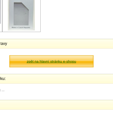
ravy
zpět na hlavní stránku e-shopu
ku:
...