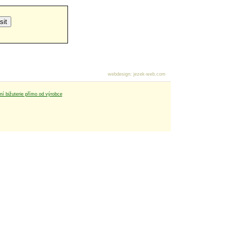
webdesign
:
jezek-web.com
tní bižuterie přímo od výrobce