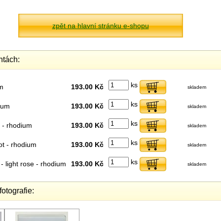
zpět na hlavní stránku e-shopu
ntách:
ks
m
193.00 Kč
skladem
ks
dium
193.00 Kč
skladem
ks
 - rhodium
193.00 Kč
skladem
ks
ot - rhodium
193.00 Kč
skladem
ks
- light rose - rhodium
193.00 Kč
skladem
fotografie: