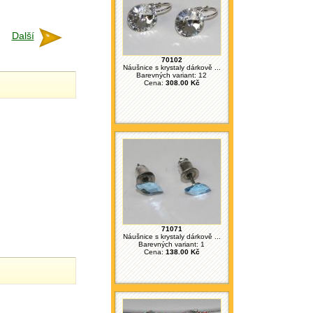
Další
70102
Náušnice s krystaly dárkově ...
Barevných variant: 12
Cena:
308.00 Kč
71071
Náušnice s krystaly dárkově ...
Barevných variant: 1
Cena:
138.00 Kč