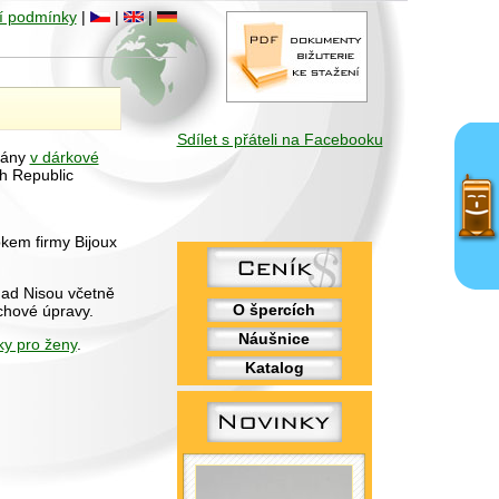
í podmínky
|
|
|
Sdílet s přáteli na Facebooku
vány
v dárkové
h Republic
bkem firmy Bijoux
nad Nisou včetně
O špercích
chové úpravy.
Náušnice
ky pro ženy
.
Katalog