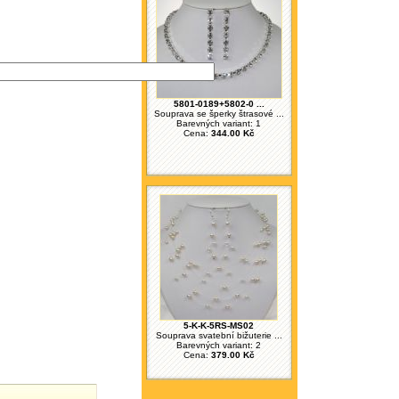
5801-0189+5802-0 ...
Souprava se šperky štrasové ...
Barevných variant: 1
Cena:
344.00 Kč
5-K-K-5RS-MS02
Souprava svatební bižuterie ...
Barevných variant: 2
Cena:
379.00 Kč