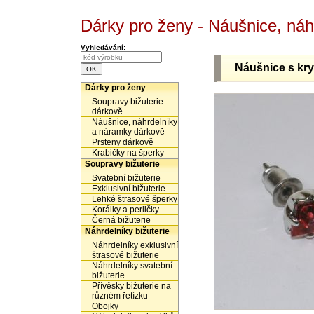
Dárky pro ženy - Náušnice, ná
Vyhledávání:
Náušnice s kry
Dárky pro ženy
Soupravy bižuterie
dárkově
Náušnice, náhrdelníky
a náramky dárkově
Prsteny dárkově
Krabičky na šperky
Soupravy bižuterie
Svatební bižuterie
Exklusivní bižuterie
Lehké štrasové šperky
Korálky a perličky
Černá bižuterie
Náhrdelníky bižuterie
Náhrdelníky exklusivní
štrasové bižuterie
Náhrdelníky svatební
bižuterie
Přívěsky bižuterie na
různém řetízku
Obojky