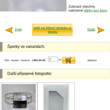
Zobrazit všechny
nabízené
dárky pro ženy
.
zpět na hlavní stránku e-
Zpět
Další
shopu
Šperky ve variantách:
ks
S00 - krystal - rhodium
1403.00 Kč
skladem
Další připojené fotografie: