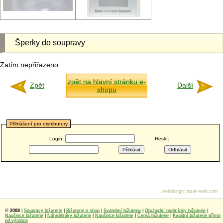
Šperky do soupravy
Zatím nepřiřazeno
zpět na hlavní stránku e-
Zpět
Další
shopu
Přihlášení pro distributory
Login:
Heslo:
webdesign
:
jezek-web.com
© 2008
|
Soupravy bižuterie
|
Bižuterie e shop
|
Svatební bižuterie
|
Obchodní podmínky bižuterie
|
Naušnice bižuterie
|
Náhrdelníky bižuterie
|
Naušnice bižuterie
|
Černá bižuterie
|
Kvalitní bižuterie přímo
od výrobce