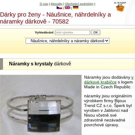
O nás
|
Aktuality
|
Obchodní podmínky
|
|
|
Dárky pro ženy - Náušnice, náhrdelníky a
náramky dárkově - 70582
Vyhledávání:
Náramky s krystaly
dárkově
Náramky jsou dodávány
v
dárkové krabičce
s logem
Made in Czech Republic
náramky jsou originálním
výrobkem firmy Bijoux
Trend CZ s.r.o. Šperk byl
vyroben v Jablonci nad
Nisou včetně své
zdravotně nezávadné
povrchové úpravy.