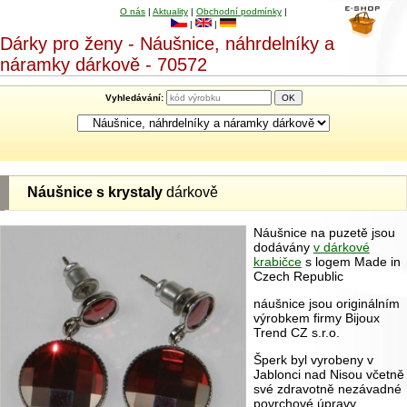
O nás
|
Aktuality
|
Obchodní podmínky
|
|
|
Dárky pro ženy - Náušnice, náhrdelníky a
náramky dárkově - 70572
Vyhledávání:
Náušnice s krystaly
dárkově
Náušnice na puzetě jsou
dodávány
v dárkové
krabičce
s logem Made in
Czech Republic
náušnice jsou originálním
výrobkem firmy Bijoux
Trend CZ s.r.o.
Šperk byl vyrobeny v
Jablonci nad Nisou včetně
své zdravotně nezávadné
povrchové úpravy.