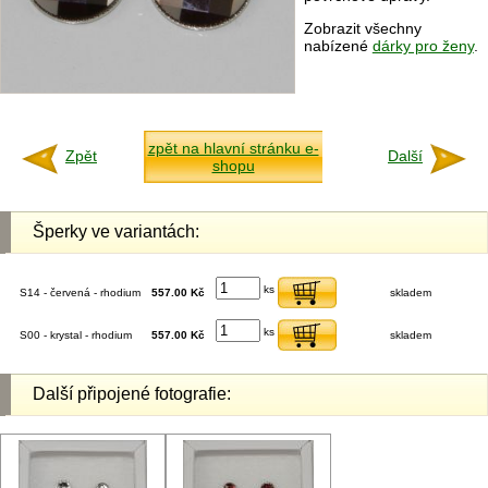
Zobrazit všechny
nabízené
dárky pro ženy
.
zpět na hlavní stránku e-
Zpět
Další
shopu
Šperky ve variantách:
ks
S14 - červená - rhodium
557.00 Kč
skladem
ks
S00 - krystal - rhodium
557.00 Kč
skladem
Další připojené fotografie: