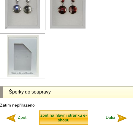
Šperky do soupravy
Zatím nepřiřazeno
zpět na hlavní stránku e-
Zpět
Další
shopu