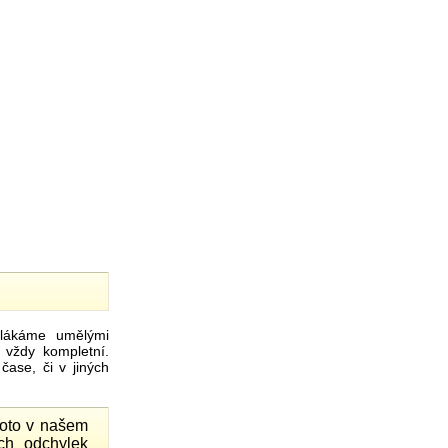
ákáme umělými
 vždy kompletní.
ase, či v jiných
proto v našem
ch odchylek