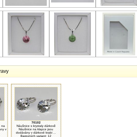
ravy
70102
e na
Náušnice s krystaly dárkově
ány v
Náušnice na klapce jsou
dodávány v dárkové krabi ...
Barevných variant: 12