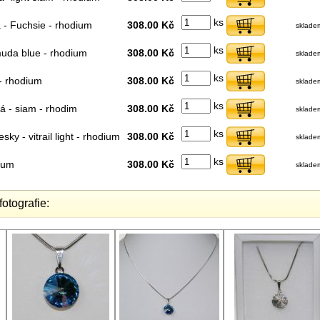
ks
- Fuchsie - rhodium
308.00 Kč
sklade
ks
uda blue - rhodium
308.00 Kč
sklade
ks
- rhodium
308.00 Kč
sklade
ks
á - siam - rhodim
308.00 Kč
sklade
ks
esky - vitrail light - rhodium
308.00 Kč
sklade
ks
dium
308.00 Kč
sklade
fotografie: