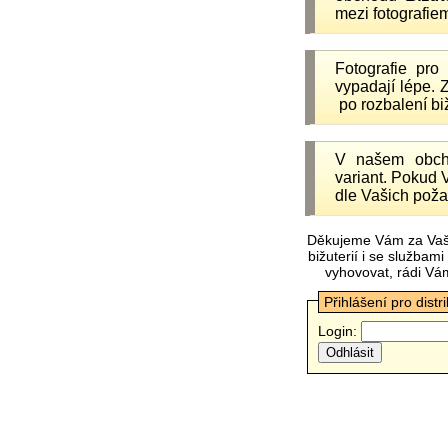
mezi fotografiem
Fotografie pr
vypadají lépe.
po rozbalení b
V našem obc
variant. Pokud 
dle Vašich poža
Děkujeme Vám za Vaš
bižuterií i se služba
vyhovovat, rádi Vá
Přihlášení pro distr
Login: