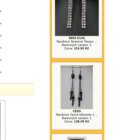
m
m
m
5802-0144
Naušnice štrasové Štraso ...
Barevných variant: 2
m
Cena:
114.00 Kč
m
m
CE65
Naušnice černé bižuterie z ...
Barevných variant: 1
Cena:
136.00 Kč