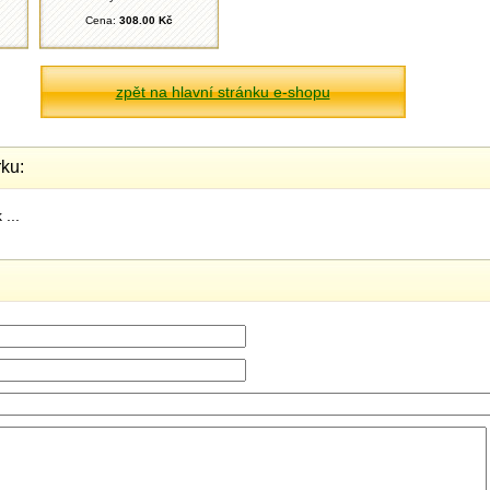
Cena:
308.00 Kč
zpět na hlavní stránku e-shopu
ku:
...