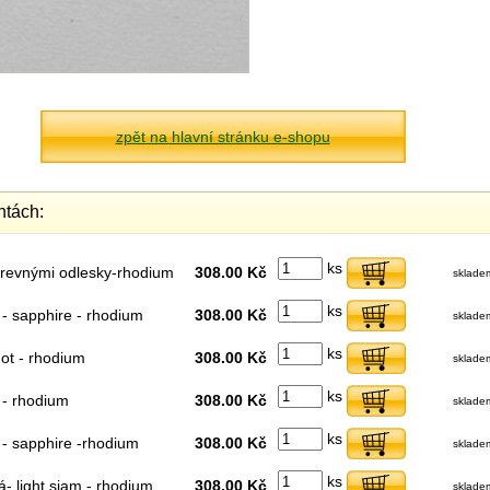
zpět na hlavní stránku e-shopu
ntách:
ks
arevnými odlesky-rhodium
308.00 Kč
sklade
ks
- sapphire - rhodium
308.00 Kč
sklade
ks
dot - rhodium
308.00 Kč
sklade
ks
 - rhodium
308.00 Kč
sklade
ks
- sapphire -rhodium
308.00 Kč
sklade
ks
á- light siam - rhodium
308.00 Kč
sklade