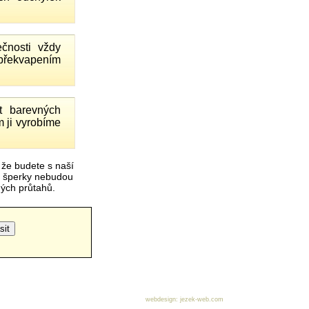
čnosti vždy
 překvapením
 barevných
 ji vyrobíme
 že budete s naší
é šperky nebudou
čných průtahů.
webdesign
:
jezek-web.com