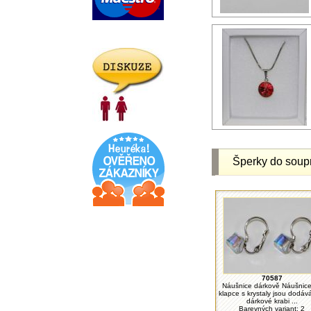
Šperky do soup
70587
Náušnice dárkově Náušnic
klapce s krystaly jsou dodáv
dárkové krabi ...
Barevných variant: 2