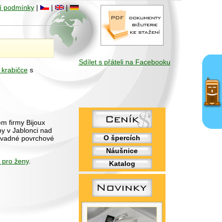
í podmínky
|
|
|
Sdílet s přáteli na Facebooku
 krabičce
s
em firmy Bijoux
ny v Jablonci nad
O špercích
ávadné povrchové
Náušnice
 pro ženy
.
Katalog