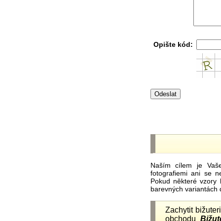
Opište kód:
Naším cílem je Vaš
fotografiemi ani se 
Pokud některé vzory 
barevných variantách 
Zachytit bižuter
obchodu
Bižut