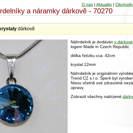
O nás
|
Aktuality
|
Obchodn
hrdelníky a náramky dárkově - 70270
krystaly
dárkově
Náhrdelník je dodáván
v dárkové
logem Made in Czech Republic
délka řetízku cca: 42cm
krystal 12mm
Náhrdelník je originálním výrobk
Trend CZ s.r.o. Šperk byl vyrobe
Nisou včetně své zdravotně nez
úpravy.
Zobrazit všechny nabízené
dárky