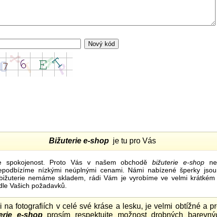
Bižuterie e-shop
je tu pro Vás
e spokojenost. Proto Vás v našem obchodě
bižuterie e-shop
nel
nepodbízíme nízkými neúplnými cenami. Námi nabízené šperky jsou
bižuterie nemáme skladem, rádi Vám je vyrobíme ve velmi krátkém č
dle Vašich požadavků.
ii na fotografiích v celé své kráse a lesku, je velmi obtížné a 
erie e-shop
prosím respektujte možnost drobných barevný