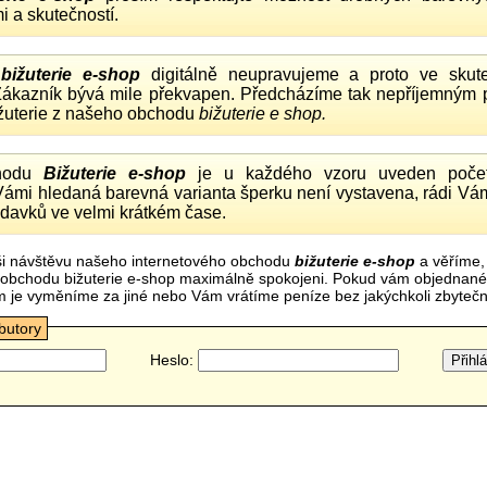
i a skutečností.
o
bižuterie e-shop
digitálně neupravujeme a proto ve skute
 Zákazník bývá mile překvapen. Předcházíme tak nepříjemným
ižuterie z našeho obchodu
bižuterie e shop.
hodu
Bižuterie e-shop
je u každého vzoru uveden počet
Vámi hledaná barevná varianta šperku není vystavena, rádi Vám
davků ve velmi krátkém čase.
i návštěvu našeho internetového obchodu
bižuterie e-shop
a věříme,
mi obchodu bižuterie e-shop maximálně spokojeni. Pokud vám objednan
m je vyměníme za jiné nebo Vám vrátíme peníze bez jakýchkoli zbyte
ibutory
Heslo: