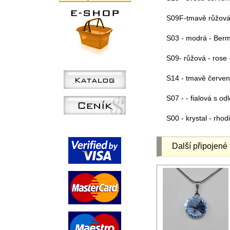
S09F-tmavě růžová 
S03 - modrá - Berm
S09- růžová - rose 
S14 - tmavě červen
S07 - - fialová s odl
S00 - krystal - rho
Další připojené 