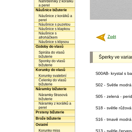
Náhrdelníky z korálků
a perel
Náušnice bižuterie
Náušnice z korálků a
perel
Náušnice s puzetou
Náušnice s klapkou
Náušnice s
Zpět
afroháčkem
Náušnice s klipsou
Ozdoby do vlasů
Spirála do vlasů
bižuterie
Šperky ve varia
Sponky do vlasů
bižuterie
Korunky do vlasů
S00AB- krystal s b
Korunky svatební
Čelenky do vlasů
bižuterie
S02 - Světle modrá 
Náramky bižuterie
Náramky štrasová
S05 - zelená - peri
bižuterie
Náramky z korálků a
perel
S18 - světle růžová
Prsteny bižuterie
Brože bižuterie
S16 - tmavě modrá 
Ostatní
Korunky miss
S13 - světle červen