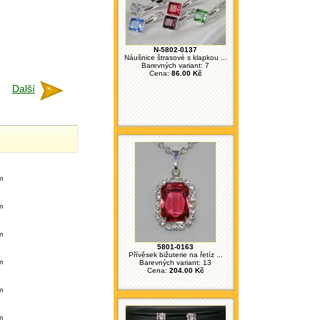
N-5802-0137
Náušnice štrasové s klapkou ...
Barevných variant: 7
Cena:
86.00 Kč
Další
m
m
m
5801-0163
Přívěsek bižuterie na řetíz ...
m
Barevných variant: 13
Cena:
204.00 Kč
m
m