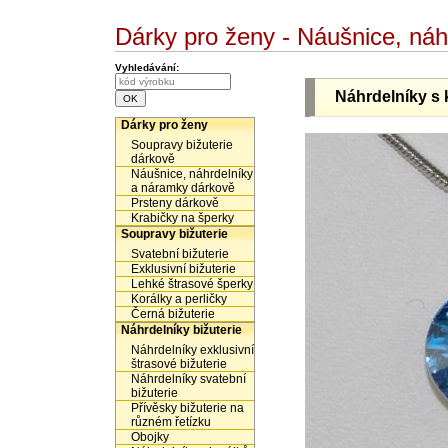
Dárky pro ženy - Náušnice, ná
Vyhledávání:
Náhrdelníky s 
Dárky pro ženy
Soupravy bižuterie
dárkově
Náušnice, náhrdelníky
a náramky dárkově
Prsteny dárkově
Krabičky na šperky
Soupravy bižuterie
Svatební bižuterie
Exklusivní bižuterie
Lehké štrasové šperky
Korálky a perličky
Černá bižuterie
Náhrdelníky bižuterie
Náhrdelníky exklusivní
štrasové bižuterie
Náhrdelníky svatební
bižuterie
Přívěsky bižuterie na
různém řetízku
Obojky