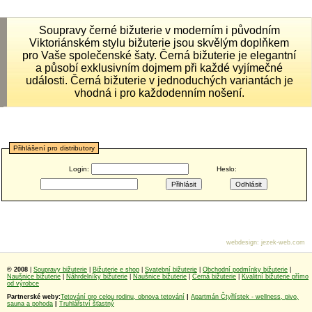
Soupravy černé bižuterie v moderním i původním
Viktoriánském stylu bižuterie jsou skvělým doplňkem
pro Vaše společenské šaty. Černá bižuterie je elegantní
a působí exklusivním dojmem při každé vyjímečné
události. Černá bižuterie v jednoduchých variantách je
vhodná i pro každodenním nošení.
Přihlášení pro distributory
Login:
Heslo:
webdesign
:
jezek-web.com
© 2008
|
Soupravy bižuterie
|
Bižuterie e shop
|
Svatební bižuterie
|
Obchodní podmínky bižuterie
|
Naušnice bižuterie
|
Náhrdelníky bižuterie
|
Naušnice bižuterie
|
Černá bižuterie
|
Kvalitní bižuterie přímo
od výrobce
Partnerské weby:
Tetování pro celou rodinu, obnova tetování
|
Apartmán Čtyřlístek - wellness, pivo,
sauna a pohoda
|
Truhlářství šťastný