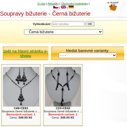
O nás
|
Aktuality
|
Obchodní podmínky
|
|
|
Soupravy bižuterie - Černá bižuterie
Vyhledávání:
hledat barevné varianty:
zpět na hlavní stránku e-
shopu
C48+CE81
C33+CE60
Souprava černé bižuterie z ...
Souprava černé bižuterie z ...
Barevných variant: 1
Barevných variant: 1
Cena:
349.00 Kč
Cena:
349.00 Kč