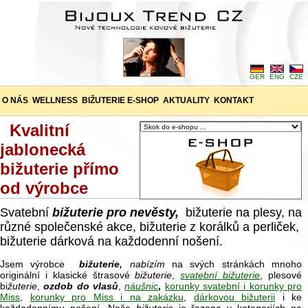
GER
ENG
CZE
O NÁS
WELLNESS
BIŽUTERIE E-SHOP
AKTUALITY
KONTAKT
Kvalitní
jablonecká
bižuterie přímo
od výrobce
Svatební
bižuterie pro nevěsty,
bižuterie na plesy, na
různé společenské akce, bižuterie z korálků a perliček,
bižuterie dárková na každodenní nošení.
Jsem výrobce
bižuterie,
nabízím
na svých stránkách mnoho
originální i klasické štrasové
bižuterie
,
svatební bižuterie
, plesové
bi
žuterie
,
ozdob do vlasů
,
náušnic
,
korunky svatební i korunky pro
Miss
,
korunky pro Miss i na zakázku
,
dárkovou bižuterii
i ke