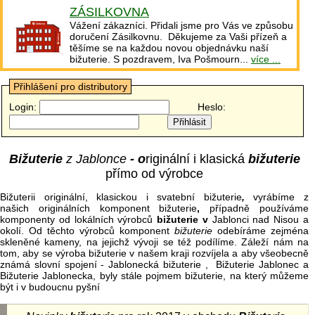
ZÁSILKOVNA
Vážení zákazníci. Přidali jsme pro Vás ve způsobu
doručení Zásilkovnu. Děkujeme za Vaši přízeň a
těšíme se na každou novou objednávku naší
bižuterie. S pozdravem, Iva Pošmourn...
více ...
Přihlášení pro distributory
Login:
Heslo:
Bižuterie
z Jablonce
- o
riginální i klasická
bižuterie
přímo od výrobce
Bižuterii originální, klasickou i svatební bižuterie
,
vyrábíme z
našich originálních komponent bižuterie
,
případně používáme
komponenty od lokálních výrobců
bižuterie v
Jablonci nad Nisou a
okolí. Od těchto výrobců komponent
bižuterie
odebíráme zejména
skleněné kameny, na jejichž vývoji se též podílíme. Záleží nám na
tom, aby se výroba bižuterie v našem kraji rozvíjela a aby všeobecně
známá slovní spojení - Jablonecká bižuterie , Bižuterie Jablonec a
Bižuterie Jablonecka, byly stále pojmem bižuterie, na který můžeme
být i v budoucnu pyšní