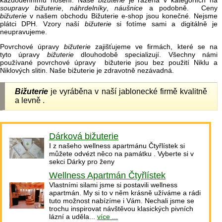
každodennímu nošení. Naše
bižuterie
je řazena v kategoriích na
soupravy bižuterie
,
náhrdelníky
,
náušnice
a podobně. Ceny
bižuterie
v našem obchodu Bižuterie e-shop jsou konečné. Nejsme
plátci DPH. Vzory naší
bižuterie
si fotíme sami a digitálně je
neupravujeme.
Povrchové úpravy
bižuterie
zajišťujeme ve firmách, které se na
tyto úpravy
bižuterie
dlouhodobě specializují. Všechny námi
používané povrchové úpravy bižuterie jsou bez použití Niklu a
Niklových slitin. Naše bižuterie je zdravotně nezávadná.
Bižuterie
je vyráběna v naší jablonecké firmě kvalitně
a levně .
Dárková bižuterie
I z našeho wellness apartmánu Čtyřlístek si
můžete odvézt něco na památku . Vyberte si v
sekci Dárky pro ženy
Wellness Apartmán Čtyřlístek
Vlastními silami jsme si postavili wellness
apartmán. My si to v něm krásně užíváme a rádi
tuto možnost nabízíme i Vám. Nechali jsme se
trochu inspirovat návštěvou klasických pivních
lázní a uděla...
více ...