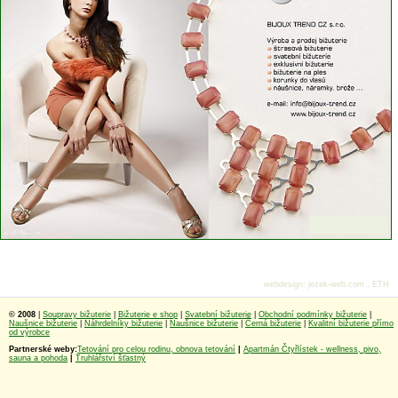
webdesign
:
jezek-web.com
,
ETH
© 2008
|
Soupravy bižuterie
|
Bižuterie e shop
|
Svatební bižuterie
|
Obchodní podmínky bižuterie
|
Naušnice bižuterie
|
Náhrdelníky bižuterie
|
Naušnice bižuterie
|
Černá bižuterie
|
Kvalitní bižuterie přímo
od výrobce
Partnerské weby:
Tetování pro celou rodinu, obnova tetování
|
Apartmán Čtyřlístek - wellness, pivo,
sauna a pohoda
|
Truhlářství šťastný