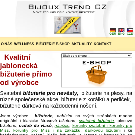
GER
ENG
CZE
O NÁS
WELLNESS
BIŽUTERIE E-SHOP
AKTUALITY
KONTAKT
Kvalitní
jablonecká
bižuterie přímo
od výrobce
Svatební
bižuterie pro nevěsty,
bižuterie na plesy, na
různé společenské akce, bižuterie z korálků a perliček,
bižuterie dárková na každodenní nošení.
Jsem výrobce
bižuterie,
nabízím
na svých stránkách mnoho
originální i klasické štrasové
bižuterie
,
svatební bižuterie
, plesové
bi
žuterie
,
ozdob do vlasů
,
náušnic
,
korunky svatební i korunky pro
Miss
,
korunky pro Miss i na zakázku
,
dárkovou bižuterii
i ke