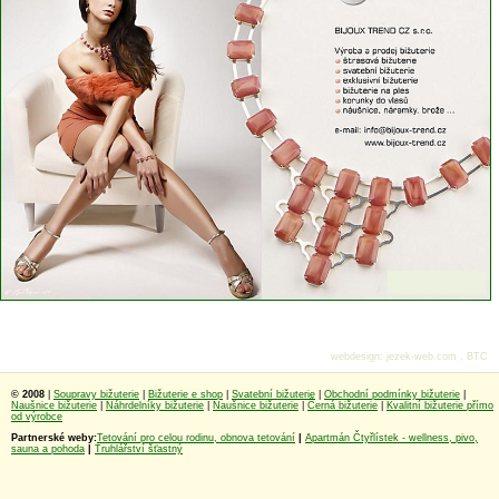
webdesign
:
jezek-web.com
,
BTC
© 2008
|
Soupravy bižuterie
|
Bižuterie e shop
|
Svatební bižuterie
|
Obchodní podmínky bižuterie
|
Naušnice bižuterie
|
Náhrdelníky bižuterie
|
Naušnice bižuterie
|
Černá bižuterie
|
Kvalitní bižuterie přímo
od výrobce
Partnerské weby:
Tetování pro celou rodinu, obnova tetování
|
Apartmán Čtyřlístek - wellness, pivo,
sauna a pohoda
|
Truhlářství šťastný