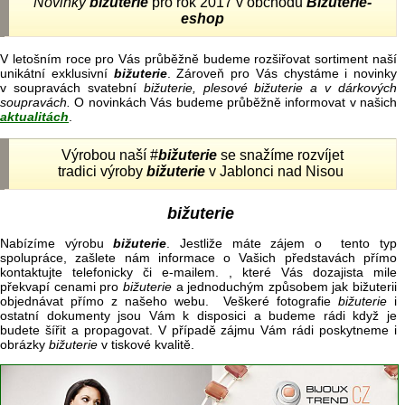
Novinky
bižuterie
pro rok 2017 v obchodu
Bižuterie-
eshop
V letošním roce pro Vás průběžně budeme rozšiřovat sortiment naší
unikátní exklusivní
bižuterie
. Zároveň pro Vás chystáme i novinky
v soupravách svatební
bižuterie, plesové bižuterie a v dárkových
soupravách.
O novinkách Vás budeme průběžně informovat v našich
aktualitách
.
Výrobou naší #
bižuterie
se snažíme rozvíjet
tradici výroby
bižuterie
v Jablonci nad Nisou
bižuterie
Nabízíme výrobu
bižuterie
. Jestliže máte zájem o tento typ
spolupráce, zašlete nám informace o Vašich představách přímo
kontaktujte telefonicky či e-mailem. , které Vás dozajista mile
překvapí cenami pro
bižuterie
a jednoduchým způsobem jak bižuterii
objednávat přímo z našeho webu. Veškeré fotografie
bižuterie
i
ostatní dokumenty jsou Vám k disposici a budeme rádi když je
budete šířit a propagovat. V případě zájmu Vám rádi poskytneme i
obrázky
bižuterie
v tiskové kvalitě.