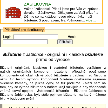
ZÁSILKOVNA
Vážení zákazníci. Přidali jsme pro Vás ve způsobu
doručení Zásilkovnu. Děkujeme za Vaši přízeň a
těšíme se na každou novou objednávku naší
bižuterie. S pozdravem, Iva Pošmourn...
více ...
Přihlášení pro distributory
Login:
Heslo:
Bižuterie
z Jablonce
- o
riginální i klasická
bižuterie
přímo od výrobce
Bižuterii originální, klasickou i svatební bižuterie
,
vyrábíme z
našich originálních komponent bižuterie
,
případně používáme
komponenty od lokálních výrobců
bižuterie v
Jablonci nad Nisou a
okolí. Od těchto výrobců komponent
bižuterie
odebíráme zejména
skleněné kameny, na jejichž vývoji se též podílíme. Záleží nám na
tom, aby se výroba bižuterie v našem kraji rozvíjela a aby všeobecně
známá slovní spojení - Jablonecká bižuterie , Bižuterie Jablonec a
Bižuterie Jablonecka, byly stále pojmem bižuterie, na který můžeme
být i v budoucnu pyšní