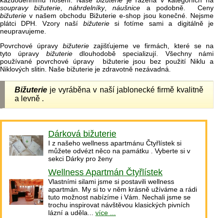
každodennímu nošení. Naše
bižuterie
je řazena v kategoriích na
soupravy bižuterie
,
náhrdelníky
,
náušnice
a podobně. Ceny
bižuterie
v našem obchodu Bižuterie e-shop jsou konečné. Nejsme
plátci DPH. Vzory naší
bižuterie
si fotíme sami a digitálně je
neupravujeme.
Povrchové úpravy
bižuterie
zajišťujeme ve firmách, které se na
tyto úpravy
bižuterie
dlouhodobě specializují. Všechny námi
používané povrchové úpravy bižuterie jsou bez použití Niklu a
Niklových slitin. Naše bižuterie je zdravotně nezávadná.
Bižuterie
je vyráběna v naší jablonecké firmě kvalitně
a levně .
Dárková bižuterie
I z našeho wellness apartmánu Čtyřlístek si
můžete odvézt něco na památku . Vyberte si v
sekci Dárky pro ženy
Wellness Apartmán Čtyřlístek
Vlastními silami jsme si postavili wellness
apartmán. My si to v něm krásně užíváme a rádi
tuto možnost nabízíme i Vám. Nechali jsme se
trochu inspirovat návštěvou klasických pivních
lázní a uděla...
více ...