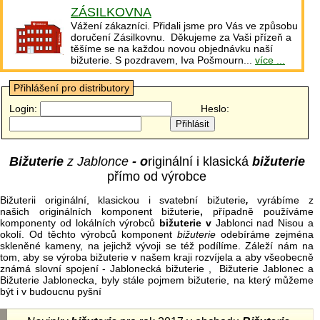
ZÁSILKOVNA
Vážení zákazníci. Přidali jsme pro Vás ve způsobu
doručení Zásilkovnu. Děkujeme za Vaši přízeň a
těšíme se na každou novou objednávku naší
bižuterie. S pozdravem, Iva Pošmourn...
více ...
Přihlášení pro distributory
Login:
Heslo:
Bižuterie
z Jablonce
- o
riginální i klasická
bižuterie
přímo od výrobce
Bižuterii originální, klasickou i svatební bižuterie
,
vyrábíme z
našich originálních komponent bižuterie
,
případně používáme
komponenty od lokálních výrobců
bižuterie v
Jablonci nad Nisou a
okolí. Od těchto výrobců komponent
bižuterie
odebíráme zejména
skleněné kameny, na jejichž vývoji se též podílíme. Záleží nám na
tom, aby se výroba bižuterie v našem kraji rozvíjela a aby všeobecně
známá slovní spojení - Jablonecká bižuterie , Bižuterie Jablonec a
Bižuterie Jablonecka, byly stále pojmem bižuterie, na který můžeme
být i v budoucnu pyšní