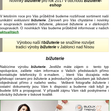
Novinky
bižuterie
pro rok 2017 v obchodu
Bižuterie-
eshop
V letošním roce pro Vás průběžně budeme rozšiřovat sortiment naší
unikátní exklusivní
bižuterie
. Zároveň pro Vás chystáme i novinky
v soupravách svatební
bižuterie, plesové bižuterie a v dárkových
soupravách.
O novinkách Vás budeme průběžně informovat v našich
aktualitách
.
Výrobou naší #
bižuterie
se snažíme rozvíjet
tradici výroby
bižuterie
v Jablonci nad Nisou
bižuterie
Nabízíme výrobu
bižuterie
. Jestliže máte zájem o tento typ
spolupráce, zašlete nám informace o Vašich představách přímo
kontaktujte telefonicky či e-mailem. , které Vás dozajista mile
překvapí cenami pro
bižuterie
a jednoduchým způsobem jak bižuterii
objednávat přímo z našeho webu. Veškeré fotografie
bižuterie
i
ostatní dokumenty jsou Vám k disposici a budeme rádi když je
budete šířit a propagovat. V případě zájmu Vám rádi poskytneme i
obrázky
bižuterie
v tiskové kvalitě.