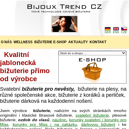
GER
ENG
CZE
O NÁS
WELLNESS
BIŽUTERIE E-SHOP
AKTUALITY
KONTAKT
Kvalitní
jablonecká
bižuterie přímo
od výrobce
Svatební
bižuterie pro nevěsty,
bižuterie na plesy, na
různé společenské akce, bižuterie z korálků a perliček,
bižuterie dárková na každodenní nošení.
Jsem výrobce
bižuterie,
nabízím
na svých stránkách mnoho
originální i klasické štrasové
bižuterie
,
svatební bižuterie
, plesové
bi
žuterie
,
ozdob do vlasů
,
náušnic
,
korunky svatební i korunky pro
Miss
,
korunky pro Miss i na zakázku
,
dárkovou bižuterii
i ke