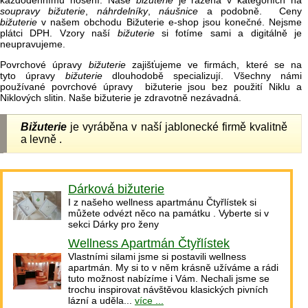
každodennímu nošení. Naše
bižuterie
je řazena v kategoriích na
soupravy bižuterie
,
náhrdelníky
,
náušnice
a podobně. Ceny
bižuterie
v našem obchodu Bižuterie e-shop jsou konečné. Nejsme
plátci DPH. Vzory naší
bižuterie
si fotíme sami a digitálně je
neupravujeme.
Povrchové úpravy
bižuterie
zajišťujeme ve firmách, které se na
tyto úpravy
bižuterie
dlouhodobě specializují. Všechny námi
používané povrchové úpravy bižuterie jsou bez použití Niklu a
Niklových slitin. Naše bižuterie je zdravotně nezávadná.
Bižuterie
je vyráběna v naší jablonecké firmě kvalitně
a levně .
Dárková bižuterie
I z našeho wellness apartmánu Čtyřlístek si
můžete odvézt něco na památku . Vyberte si v
sekci Dárky pro ženy
Wellness Apartmán Čtyřlístek
Vlastními silami jsme si postavili wellness
apartmán. My si to v něm krásně užíváme a rádi
tuto možnost nabízíme i Vám. Nechali jsme se
trochu inspirovat návštěvou klasických pivních
lázní a uděla...
více ...