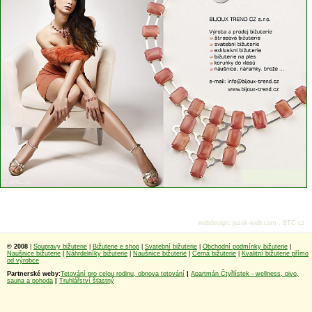
webdesign
:
jezek-web.com
,
BTC cz
© 2008
|
Soupravy bižuterie
|
Bižuterie e shop
|
Svatební bižuterie
|
Obchodní podmínky bižuterie
|
Naušnice bižuterie
|
Náhrdelníky bižuterie
|
Naušnice bižuterie
|
Černá bižuterie
|
Kvalitní bižuterie přímo
od výrobce
Partnerské weby:
Tetování pro celou rodinu, obnova tetování
|
Apartmán Čtyřlístek - wellness, pivo,
sauna a pohoda
|
Truhlářství šťastný