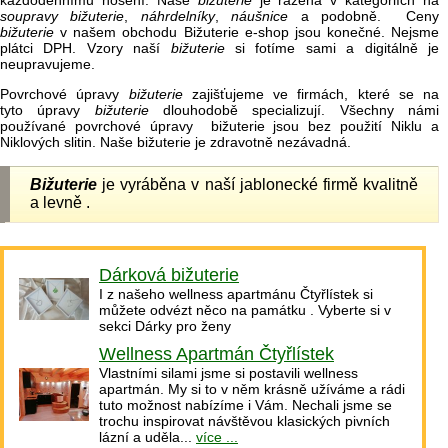
každodennímu nošení. Naše
bižuterie
je řazena v kategoriích na
soupravy bižuterie
,
náhrdelníky
,
náušnice
a podobně. Ceny
bižuterie
v našem obchodu Bižuterie e-shop jsou konečné. Nejsme
plátci DPH. Vzory naší
bižuterie
si fotíme sami a digitálně je
neupravujeme.
Povrchové úpravy
bižuterie
zajišťujeme ve firmách, které se na
tyto úpravy
bižuterie
dlouhodobě specializují. Všechny námi
používané povrchové úpravy bižuterie jsou bez použití Niklu a
Niklových slitin. Naše bižuterie je zdravotně nezávadná.
Bižuterie
je vyráběna v naší jablonecké firmě kvalitně
a levně .
Dárková bižuterie
I z našeho wellness apartmánu Čtyřlístek si
můžete odvézt něco na památku . Vyberte si v
sekci Dárky pro ženy
Wellness Apartmán Čtyřlístek
Vlastními silami jsme si postavili wellness
apartmán. My si to v něm krásně užíváme a rádi
tuto možnost nabízíme i Vám. Nechali jsme se
trochu inspirovat návštěvou klasických pivních
lázní a uděla...
více ...