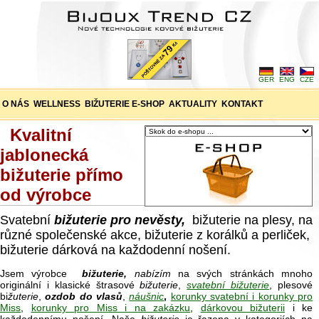
GER
ENG
CZE
O NÁS
WELLNESS
BIŽUTERIE E-SHOP
AKTUALITY
KONTAKT
Kvalitní
jablonecká
bižuterie přímo
od výrobce
Svatební
bižuterie pro nevěsty,
bižuterie na plesy, na
různé společenské akce, bižuterie z korálků a perliček,
bižuterie dárková na každodenní nošení.
Jsem výrobce
bižuterie,
nabízím
na svých stránkách mnoho
originální i klasické štrasové
bižuterie
,
svatební bižuterie
, plesové
bi
žuterie
,
ozdob do vlasů
,
náušnic
,
korunky svatební i korunky pro
Miss
,
korunky pro Miss i na zakázku
,
dárkovou bižuterii
i ke