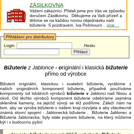
ZÁSILKOVNA
Vážení zákazníci. Přidali jsme pro Vás ve způsobu
doručení Zásilkovnu. Děkujeme za Vaši přízeň a
těšíme se na každou novou objednávku naší
bižuterie. S pozdravem, Iva Pošmourn...
více ...
Přihlášení pro distributory
Login:
Heslo:
Bižuterie
z Jablonce
- o
riginální i klasická
bižuterie
přímo od výrobce
Bižuterii originální, klasickou i svatební bižuterie
,
vyrábíme z
našich originálních komponent bižuterie
,
případně používáme
komponenty od lokálních výrobců
bižuterie v
Jablonci nad Nisou a
okolí. Od těchto výrobců komponent
bižuterie
odebíráme zejména
skleněné kameny, na jejichž vývoji se též podílíme. Záleží nám na
tom, aby se výroba bižuterie v našem kraji rozvíjela a aby všeobecně
známá slovní spojení - Jablonecká bižuterie , Bižuterie Jablonec a
Bižuterie Jablonecka, byly stále pojmem bižuterie, na který můžeme
být i v budoucnu pyšní