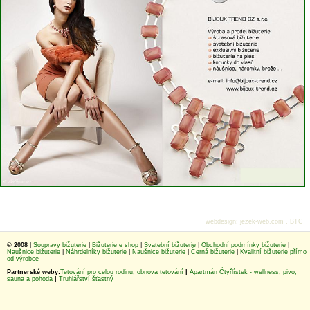
webdesign
:
jezek-web.com
,
BTC
© 2008
|
Soupravy bižuterie
|
Bižuterie e shop
|
Svatební bižuterie
|
Obchodní podmínky bižuterie
|
Naušnice bižuterie
|
Náhrdelníky bižuterie
|
Naušnice bižuterie
|
Černá bižuterie
|
Kvalitní bižuterie přímo
od výrobce
Partnerské weby:
Tetování pro celou rodinu, obnova tetování
|
Apartmán Čtyřlístek - wellness, pivo,
sauna a pohoda
|
Truhlářství šťastný