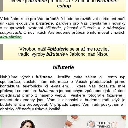
Novinky
bižuterie
pro rok 2017 v obchodu
Bižuterie-
eshop
V letošním roce pro Vás průběžně budeme rozšiřovat sortiment naší
unikátní exklusivní
bižuterie
. Zároveň pro Vás chystáme i novinky
v soupravách svatební
bižuterie, plesové bižuterie a v dárkových
soupravách.
O novinkách Vás budeme průběžně informovat v našich
aktualitách
.
Výrobou naší #
bižuterie
se snažíme rozvíjet
tradici výroby
bižuterie
v Jablonci nad Nisou
bižuterie
Nabízíme výrobu
bižuterie
. Jestliže máte zájem o tento typ
spolupráce, zašlete nám informace o Vašich představách přímo
kontaktujte telefonicky či e-mailem. , které Vás dozajista mile
překvapí cenami pro
bižuterie
a jednoduchým způsobem jak bižuterii
objednávat přímo z našeho webu. Veškeré fotografie
bižuterie
i
ostatní dokumenty jsou Vám k disposici a budeme rádi když je
budete šířit a propagovat. V případě zájmu Vám rádi poskytneme i
obrázky
bižuterie
v tiskové kvalitě.