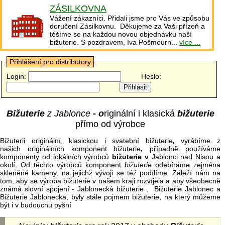
ZÁSILKOVNA
Vážení zákazníci. Přidali jsme pro Vás ve způsobu
doručení Zásilkovnu. Děkujeme za Vaši přízeň a
těšíme se na každou novou objednávku naší
bižuterie. S pozdravem, Iva Pošmourn...
více ...
Přihlášení pro distributory
Login:
Heslo:
Bižuterie
z Jablonce
- o
riginální i klasická
bižuterie
přímo od výrobce
Bižuterii originální, klasickou i svatební bižuterie
,
vyrábíme z
našich originálních komponent bižuterie
,
případně používáme
komponenty od lokálních výrobců
bižuterie v
Jablonci nad Nisou a
okolí. Od těchto výrobců komponent
bižuterie
odebíráme zejména
skleněné kameny, na jejichž vývoji se též podílíme. Záleží nám na
tom, aby se výroba bižuterie v našem kraji rozvíjela a aby všeobecně
známá slovní spojení - Jablonecká bižuterie , Bižuterie Jablonec a
Bižuterie Jablonecka, byly stále pojmem bižuterie, na který můžeme
být i v budoucnu pyšní