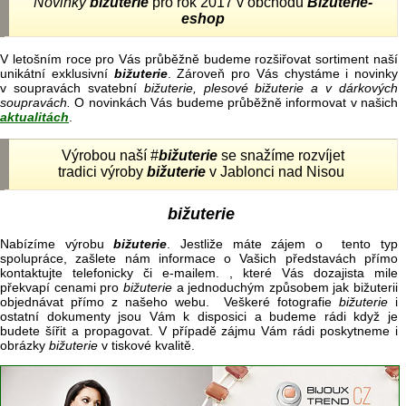
Novinky
bižuterie
pro rok 2017 v obchodu
Bižuterie-
eshop
V letošním roce pro Vás průběžně budeme rozšiřovat sortiment naší
unikátní exklusivní
bižuterie
. Zároveň pro Vás chystáme i novinky
v soupravách svatební
bižuterie, plesové bižuterie a v dárkových
soupravách.
O novinkách Vás budeme průběžně informovat v našich
aktualitách
.
Výrobou naší #
bižuterie
se snažíme rozvíjet
tradici výroby
bižuterie
v Jablonci nad Nisou
bižuterie
Nabízíme výrobu
bižuterie
. Jestliže máte zájem o tento typ
spolupráce, zašlete nám informace o Vašich představách přímo
kontaktujte telefonicky či e-mailem. , které Vás dozajista mile
překvapí cenami pro
bižuterie
a jednoduchým způsobem jak bižuterii
objednávat přímo z našeho webu. Veškeré fotografie
bižuterie
i
ostatní dokumenty jsou Vám k disposici a budeme rádi když je
budete šířit a propagovat. V případě zájmu Vám rádi poskytneme i
obrázky
bižuterie
v tiskové kvalitě.