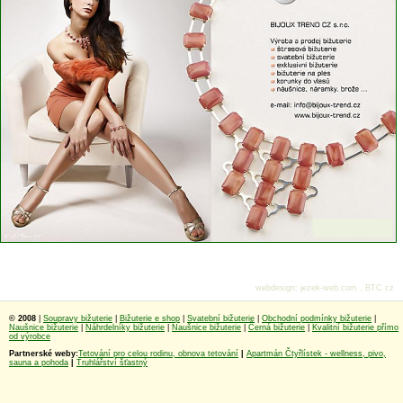
webdesign
:
jezek-web.com
,
BTC cz
© 2008
|
Soupravy bižuterie
|
Bižuterie e shop
|
Svatební bižuterie
|
Obchodní podmínky bižuterie
|
Naušnice bižuterie
|
Náhrdelníky bižuterie
|
Naušnice bižuterie
|
Černá bižuterie
|
Kvalitní bižuterie přímo
od výrobce
Partnerské weby:
Tetování pro celou rodinu, obnova tetování
|
Apartmán Čtyřlístek - wellness, pivo,
sauna a pohoda
|
Truhlářství šťastný