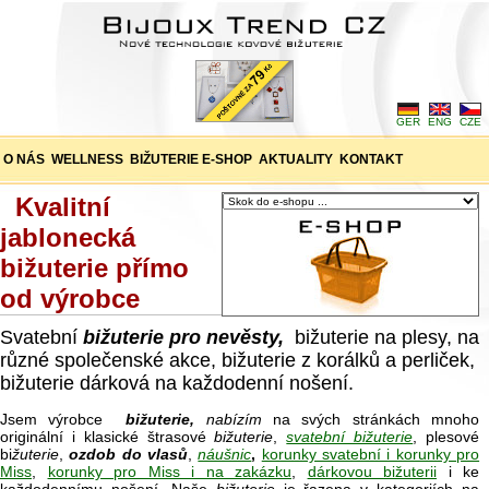
GER
ENG
CZE
O NÁS
WELLNESS
BIŽUTERIE E-SHOP
AKTUALITY
KONTAKT
Kvalitní
jablonecká
bižuterie přímo
od výrobce
Svatební
bižuterie pro nevěsty,
bižuterie na plesy, na
různé společenské akce, bižuterie z korálků a perliček,
bižuterie dárková na každodenní nošení.
Jsem výrobce
bižuterie,
nabízím
na svých stránkách mnoho
originální i klasické štrasové
bižuterie
,
svatební bižuterie
, plesové
bi
žuterie
,
ozdob do vlasů
,
náušnic
,
korunky svatební i korunky pro
Miss
,
korunky pro Miss i na zakázku
,
dárkovou bižuterii
i ke