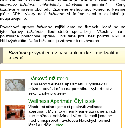
každodennímu nošení. Naše
bižuterie
je řazena v kategoriích na
soupravy bižuterie
,
náhrdelníky
,
náušnice
a podobně. Ceny
bižuterie
v našem obchodu Bižuterie e-shop jsou konečné. Nejsme
plátci DPH. Vzory naší
bižuterie
si fotíme sami a digitálně je
neupravujeme.
Povrchové úpravy
bižuterie
zajišťujeme ve firmách, které se na
tyto úpravy
bižuterie
dlouhodobě specializují. Všechny námi
používané povrchové úpravy bižuterie jsou bez použití Niklu a
Niklových slitin. Naše bižuterie je zdravotně nezávadná.
Bižuterie
je vyráběna v naší jablonecké firmě kvalitně
a levně .
Dárková bižuterie
I z našeho wellness apartmánu Čtyřlístek si
můžete odvézt něco na památku . Vyberte si v
sekci Dárky pro ženy
Wellness Apartmán Čtyřlístek
Vlastními silami jsme si postavili wellness
apartmán. My si to v něm krásně užíváme a rádi
tuto možnost nabízíme i Vám. Nechali jsme se
trochu inspirovat návštěvou klasických pivních
lázní a uděla...
více ...