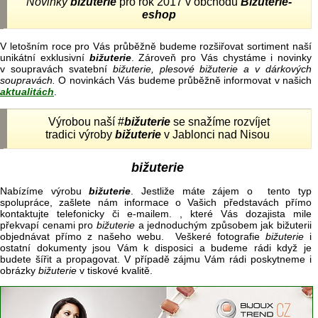
Novinky
bižuterie
pro rok 2017 v obchodu
Bižuterie-
eshop
V letošním roce pro Vás průběžně budeme rozšiřovat sortiment naší
unikátní exklusivní
bižuterie
. Zároveň pro Vás chystáme i novinky
v soupravách svatební
bižuterie, plesové bižuterie a v dárkových
soupravách.
O novinkách Vás budeme průběžně informovat v našich
aktualitách
.
Výrobou naší #
bižuterie
se snažíme rozvíjet
tradici výroby
bižuterie
v Jablonci nad Nisou
bižuterie
Nabízíme výrobu
bižuterie
. Jestliže máte zájem o tento typ
spolupráce, zašlete nám informace o Vašich představách přímo
kontaktujte telefonicky či e-mailem. , které Vás dozajista mile
překvapí cenami pro
bižuterie
a jednoduchým způsobem jak bižuterii
objednávat přímo z našeho webu. Veškeré fotografie
bižuterie
i
ostatní dokumenty jsou Vám k disposici a budeme rádi když je
budete šířit a propagovat. V případě zájmu Vám rádi poskytneme i
obrázky
bižuterie
v tiskové kvalitě.