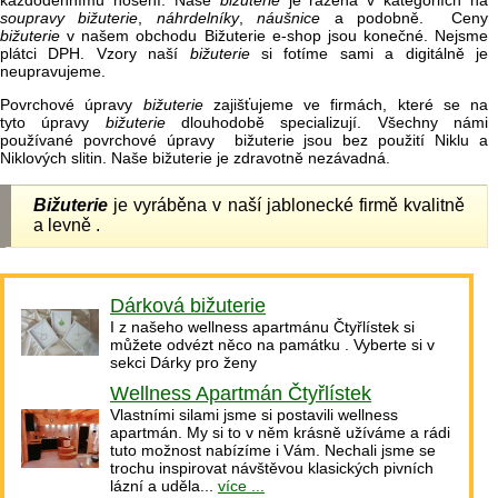
každodennímu nošení. Naše
bižuterie
je řazena v kategoriích na
soupravy bižuterie
,
náhrdelníky
,
náušnice
a podobně. Ceny
bižuterie
v našem obchodu Bižuterie e-shop jsou konečné. Nejsme
plátci DPH. Vzory naší
bižuterie
si fotíme sami a digitálně je
neupravujeme.
Povrchové úpravy
bižuterie
zajišťujeme ve firmách, které se na
tyto úpravy
bižuterie
dlouhodobě specializují. Všechny námi
používané povrchové úpravy bižuterie jsou bez použití Niklu a
Niklových slitin. Naše bižuterie je zdravotně nezávadná.
Bižuterie
je vyráběna v naší jablonecké firmě kvalitně
a levně .
Dárková bižuterie
I z našeho wellness apartmánu Čtyřlístek si
můžete odvézt něco na památku . Vyberte si v
sekci Dárky pro ženy
Wellness Apartmán Čtyřlístek
Vlastními silami jsme si postavili wellness
apartmán. My si to v něm krásně užíváme a rádi
tuto možnost nabízíme i Vám. Nechali jsme se
trochu inspirovat návštěvou klasických pivních
lázní a uděla...
více ...