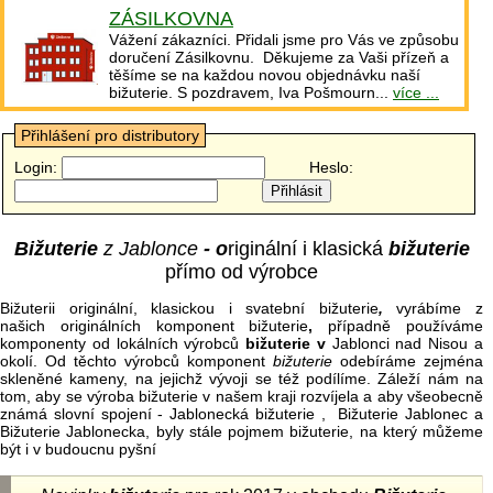
ZÁSILKOVNA
Vážení zákazníci. Přidali jsme pro Vás ve způsobu
doručení Zásilkovnu. Děkujeme za Vaši přízeň a
těšíme se na každou novou objednávku naší
bižuterie. S pozdravem, Iva Pošmourn...
více ...
Přihlášení pro distributory
Login:
Heslo:
Bižuterie
z Jablonce
- o
riginální i klasická
bižuterie
přímo od výrobce
Bižuterii originální, klasickou i svatební bižuterie
,
vyrábíme z
našich originálních komponent bižuterie
,
případně používáme
komponenty od lokálních výrobců
bižuterie v
Jablonci nad Nisou a
okolí. Od těchto výrobců komponent
bižuterie
odebíráme zejména
skleněné kameny, na jejichž vývoji se též podílíme. Záleží nám na
tom, aby se výroba bižuterie v našem kraji rozvíjela a aby všeobecně
známá slovní spojení - Jablonecká bižuterie , Bižuterie Jablonec a
Bižuterie Jablonecka, byly stále pojmem bižuterie, na který můžeme
být i v budoucnu pyšní