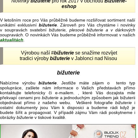
Novinky
bižuterie
pro rok 2017 v obchodu
Bižuterie-
eshop
V letošním roce pro Vás průběžně budeme rozšiřovat sortiment naší
unikátní exklusivní
bižuterie
. Zároveň pro Vás chystáme i novinky
v soupravách svatební
bižuterie, plesové bižuterie a v dárkových
soupravách.
O novinkách Vás budeme průběžně informovat v našich
aktualitách
.
Výrobou naší #
bižuterie
se snažíme rozvíjet
tradici výroby
bižuterie
v Jablonci nad Nisou
bižuterie
Nabízíme výrobu
bižuterie
. Jestliže máte zájem o tento typ
spolupráce, zašlete nám informace o Vašich představách přímo
kontaktujte telefonicky či e-mailem. , které Vás dozajista mile
překvapí cenami pro
bižuterie
a jednoduchým způsobem jak bižuterii
objednávat přímo z našeho webu. Veškeré fotografie
bižuterie
i
ostatní dokumenty jsou Vám k disposici a budeme rádi když je
budete šířit a propagovat. V případě zájmu Vám rádi poskytneme i
obrázky
bižuterie
v tiskové kvalitě.