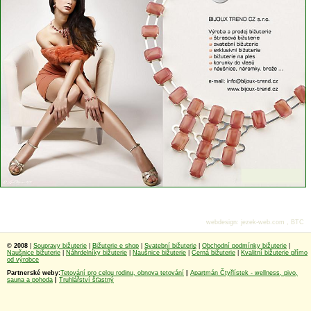
webdesign
:
jezek-web.com
,
BTC
© 2008
|
Soupravy bižuterie
|
Bižuterie e shop
|
Svatební bižuterie
|
Obchodní podmínky bižuterie
|
Naušnice bižuterie
|
Náhrdelníky bižuterie
|
Naušnice bižuterie
|
Černá bižuterie
|
Kvalitní bižuterie přímo
od výrobce
Partnerské weby:
Tetování pro celou rodinu, obnova tetování
|
Apartmán Čtyřlístek - wellness, pivo,
sauna a pohoda
|
Truhlářství šťastný