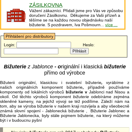
ZÁSILKOVNA
Vážení zákazníci. Přidali jsme pro Vás ve způsobu
doručení Zásilkovnu. Děkujeme za Vaši přízeň a
těšíme se na každou novou objednávku naší
bižuterie. S pozdravem, Iva Pošmourn...
více ...
Přihlášení pro distributory
Login:
Heslo:
Bižuterie
z Jablonce
- o
riginální i klasická
bižuterie
přímo od výrobce
Bižuterii originální, klasickou i svatební bižuterie
,
vyrábíme z
našich originálních komponent bižuterie
,
případně používáme
komponenty od lokálních výrobců
bižuterie v
Jablonci nad Nisou a
okolí. Od těchto výrobců komponent
bižuterie
odebíráme zejména
skleněné kameny, na jejichž vývoji se též podílíme. Záleží nám na
tom, aby se výroba bižuterie v našem kraji rozvíjela a aby všeobecně
známá slovní spojení - Jablonecká bižuterie , Bižuterie Jablonec a
Bižuterie Jablonecka, byly stále pojmem bižuterie, na který můžeme
být i v budoucnu pyšní