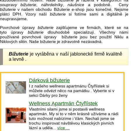
každodennímu nošení. Naše
bižuterie
je řazena v kategoriích na
soupravy bižuterie
,
náhrdelníky
,
náušnice
a podobně. Ceny
bižuterie
v našem obchodu Bižuterie e-shop jsou konečné. Nejsme
plátci DPH. Vzory naší
bižuterie
si fotíme sami a digitálně je
neupravujeme.
Povrchové úpravy
bižuterie
zajišťujeme ve firmách, které se na
tyto úpravy
bižuterie
dlouhodobě specializují. Všechny námi
používané povrchové úpravy bižuterie jsou bez použití Niklu a
Niklových slitin. Naše bižuterie je zdravotně nezávadná.
Bižuterie
je vyráběna v naší jablonecké firmě kvalitně
a levně .
Dárková bižuterie
I z našeho wellness apartmánu Čtyřlístek si
můžete odvézt něco na památku . Vyberte si v
sekci Dárky pro ženy
Wellness Apartmán Čtyřlístek
Vlastními silami jsme si postavili wellness
apartmán. My si to v něm krásně užíváme a rádi
tuto možnost nabízíme i Vám. Nechali jsme se
trochu inspirovat návštěvou klasických pivních
lázní a uděla...
více ...