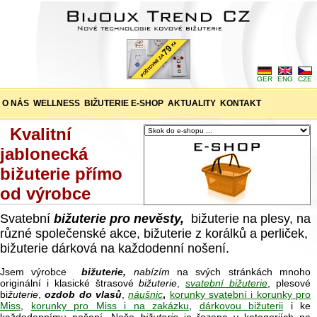
GER
ENG
CZE
O NÁS
WELLNESS
BIŽUTERIE E-SHOP
AKTUALITY
KONTAKT
Kvalitní
jablonecká
bižuterie přímo
od výrobce
Svatební
bižuterie pro nevěsty,
bižuterie na plesy, na
různé společenské akce, bižuterie z korálků a perliček,
bižuterie dárková na každodenní nošení.
Jsem výrobce
bižuterie,
nabízím
na svých stránkách mnoho
originální i klasické štrasové
bižuterie
,
svatební bižuterie
, plesové
bi
žuterie
,
ozdob do vlasů
,
náušnic
,
korunky svatební i korunky pro
Miss
,
korunky pro Miss i na zakázku
,
dárkovou bižuterii
i ke