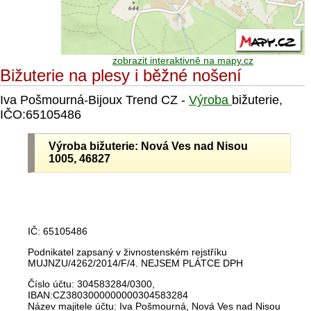
zobrazit interaktivně na mapy.cz
Bižuterie na plesy i běžné nošení
Iva Pošmourná-Bijoux Trend CZ -
Výroba
bižuterie,
IČO:65105486
Výroba bižuterie: Nová Ves nad Nisou
1005, 46827
IČ: 65105486
Podnikatel zapsaný v živnostenském rejstříku
MUJNZU/4262/2014/F/4. NEJSEM PLÁTCE DPH
Číslo účtu: 304583284/0300,
IBAN:CZ3803000000000304583284
Název majitele účtu: Iva Pošmourná, Nová Ves nad Nisou