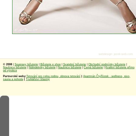
webdesign
:
jezek-web.com
© 2008
|
Soupravy bižuterie
|
Bižuterie e shop
|
Svatební bižuterie
|
Obchodní podmínky bižuterie
|
Naušnice bižuterie
|
Náhrdelníky bižuterie
|
Naušnice bižuterie
|
Černá bižuterie
|
Kvalitní bižuterie přímo
od výrobce
Partnerské weby:
Tetování pro celou rodinu, obnova tetování
|
Apartmán Čtyřlístek - wellness, pivo,
sauna a pohoda
|
Truhlářství šťastný