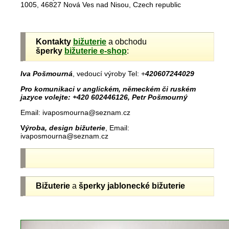
1005, 46827 Nová Ves nad Nisou, Czech republic
Kontakty
bižuterie
a obchodu
šperky
bižuterie e-shop
:
Iva Pošmourná
, vedoucí výroby Tel: +
420607244029
Pro komunikaci v anglickém, německém či ruském
jazyce volejte: +420 602446126, Petr Pošmourný
Email: ivaposmourna@seznam.cz
V
ýroba, design bižuterie
, Email:
ivaposmourna@seznam.cz
Bižuterie
a
šperky jablonecké
bižuterie