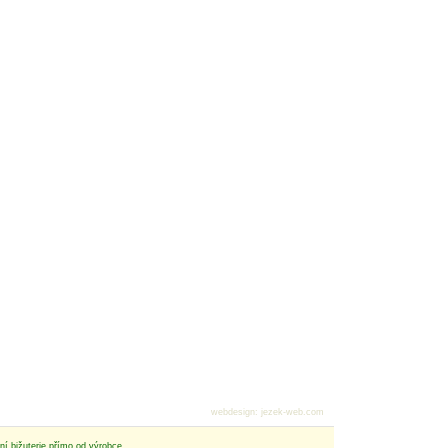
webdesign
:
jezek-web.com
tní bižuterie přímo od výrobce