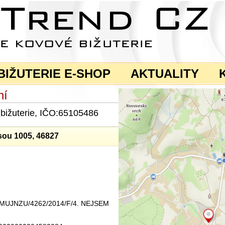
BIŽUTERIE E-SHOP
AKTUALITY
ní
a
bižuterie, IČO:65105486
sou 1005, 46827
ku MUJNZU/4262/2014/F/4. NEJSEM