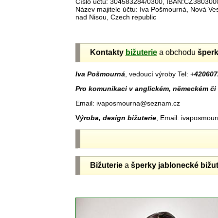
Číslo účtu: 304583284/0300, IBAN:CZ38030
Název majitele účtu: Iva Pošmourná, Nová V
nad Nisou, Czech republic
Kontakty
bižuterie
a obchodu
šper
Iva Pošmourná
, vedoucí výroby Tel: +
420607
Pro komunikaci v anglickém, německém či 
Email: ivaposmourna@seznam.cz
V
ýroba, design bižuterie
, Email: ivaposmo
Bižuterie
a
šperky jablonecké
bižut