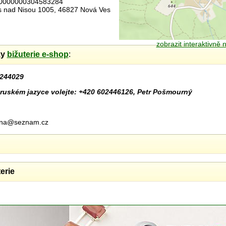
00000000304583284
es nad Nisou 1005, 46827 Nová Ves
zobrazit interaktivně
ky
bižuterie e-shop
:
244029
ruském jazyce volejte: +420 602446126, Petr Pošmourný
urna@seznam.cz
erie