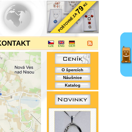
KONTAKT
CZE
ENG
GER
O špercích
Náušnice
Katalog