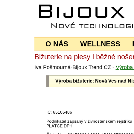
O NÁS
WELLNESS
Bižuterie na plesy i běžné noše
Iva Pošmourná-Bijoux Trend CZ -
Výrob
Výroba bižuterie: Nová Ves nad Ni
IČ: 65105486
Podnikatel zapsaný v živnostenském rejstří
PLÁTCE DPH