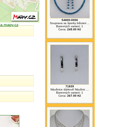
S4800-0006
Souprava se šperky bižuteri ...
 na mapy.cz
Barevných variant: 1
Cena:
249.00 Kč
71839
Náušnice dárkově Náušnic ...
Barevných variant: 1
Cena:
267.00 Kč