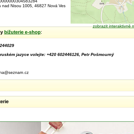
00000000304583284
es nad Nisou 1005, 46827 Nová Ves
zobrazit interaktivně
ky
bižuterie e-shop
:
244029
ruském jazyce volejte: +420 602446126, Petr Pošmourný
urna@seznam.cz
erie