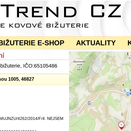
BIŽUTERIE E-SHOP
AKTUALITY
ní
a
bižuterie, IČO:65105486
sou 1005, 46827
ku MUJNZU/4262/2014/F/4. NEJSEM