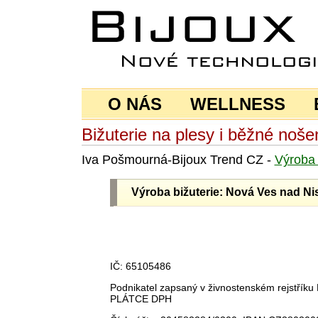
O NÁS
WELLNESS
Bižuterie na plesy i běžné noše
Iva Pošmourná-Bijoux Trend CZ -
Výrob
Výroba bižuterie: Nová Ves nad Ni
IČ: 65105486
Podnikatel zapsaný v živnostenském rejstří
PLÁTCE DPH