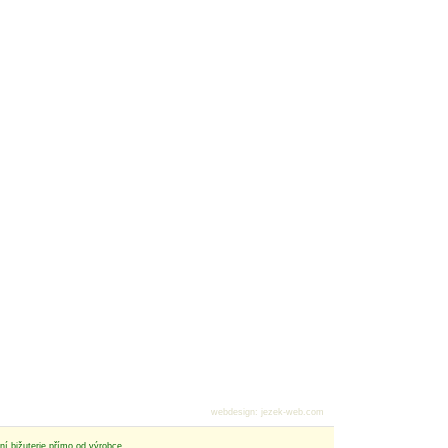
webdesign
:
jezek-web.com
tní bižuterie přímo od výrobce