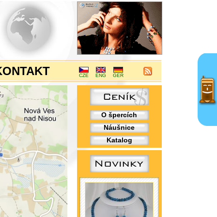
KONTAKT
CZE
ENG
GER
O špercích
Náušnice
Katalog