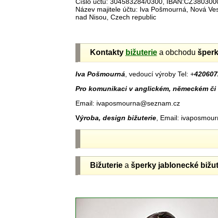
Číslo účtu: 304583284/0300, IBAN:CZ38030
Název majitele účtu: Iva Pošmourná, Nová V
nad Nisou, Czech republic
Kontakty
bižuterie
a obchodu
šper
Iva Pošmourná
, vedoucí výroby Tel: +
420607
Pro komunikaci v anglickém, německém či 
Email: ivaposmourna@seznam.cz
V
ýroba, design bižuterie
, Email: ivaposmo
Bižuterie
a
šperky jablonecké
bižut