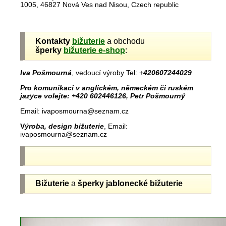
1005, 46827 Nová Ves nad Nisou, Czech republic
Kontakty
bižuterie
a obchodu
šperky
bižuterie e-shop
:
Iva Pošmourná
, vedoucí výroby Tel: +
420607244029
Pro komunikaci v anglickém, německém či ruském
jazyce volejte: +420 602446126, Petr Pošmourný
Email: ivaposmourna@seznam.cz
V
ýroba, design bižuterie
, Email:
ivaposmourna@seznam.cz
Bižuterie
a
šperky jablonecké
bižuterie