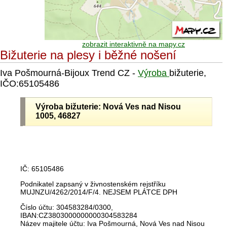
zobrazit interaktivně na mapy.cz
Bižuterie na plesy i běžné nošení
Iva Pošmourná-Bijoux Trend CZ -
Výroba
bižuterie,
IČO:65105486
Výroba bižuterie: Nová Ves nad Nisou
1005, 46827
IČ: 65105486
Podnikatel zapsaný v živnostenském rejstříku
MUJNZU/4262/2014/F/4. NEJSEM PLÁTCE DPH
Číslo účtu: 304583284/0300,
IBAN:CZ3803000000000304583284
Název majitele účtu: Iva Pošmourná, Nová Ves nad Nisou