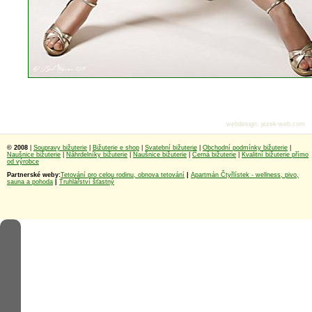
webdesign
:
jezek-web.com
© 2008
|
Soupravy bižuterie
|
Bižuterie e shop
|
Svatební bižuterie
|
Obchodní podmínky bižuterie
|
Naušnice bižuterie
|
Náhrdelníky bižuterie
|
Naušnice bižuterie
|
Černá bižuterie
|
Kvalitní bižuterie přímo
od výrobce
Partnerské weby:
Tetování pro celou rodinu, obnova tetování
|
Apartmán Čtyřlístek - wellness, pivo,
sauna a pohoda
|
Truhlářství šťastný