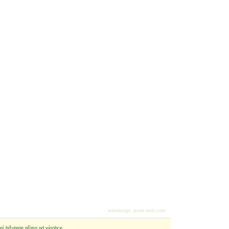
webdesign
:
jezek-web.com
tní bižuterie přímo od výrobce