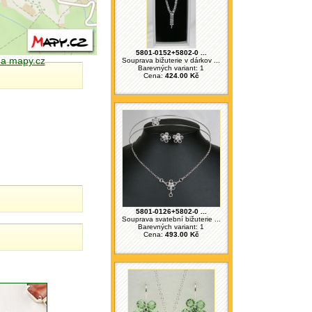
5801-0152+5802-0 ...
 na mapy.cz
Souprava bižuterie v dárkov ...
Barevných variant: 1
Cena:
424.00 Kč
5801-0126+5802-0 ...
Souprava svatební bižuterie ...
Barevných variant: 1
Cena:
493.00 Kč