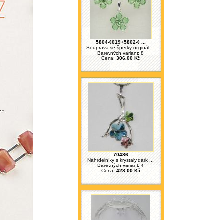
5804-0019+5802-0 ...
Souprava se šperky originál ...
Barevných variant: 8
Cena:
306.00 Kč
70486
Náhrdelníky s krystaly dárk ...
Barevných variant: 4
Cena:
428.00 Kč