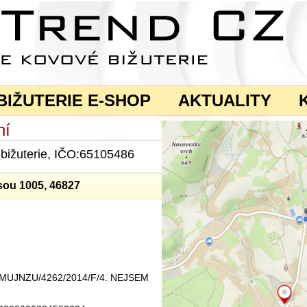
BIŽUTERIE E-SHOP
AKTUALITY
ní
a
bižuterie, IČO:65105486
sou 1005, 46827
ku MUJNZU/4262/2014/F/4. NEJSEM