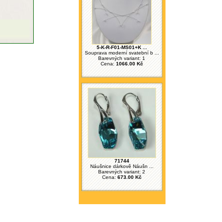
5-K-R-F01-MS01+K ...
Souprava moderní svatební b ...
Barevných variant: 1
Cena:
1066.00 Kč
71744
Náušnice dárkově Náušn ...
Barevných variant: 2
Cena:
673.00 Kč