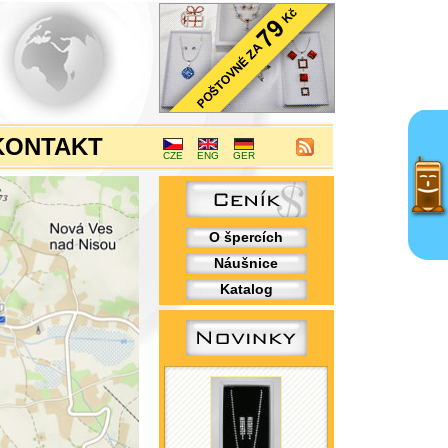
KONTAKT
CZE
ENG
GER
O špercích
Náušnice
Katalog