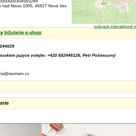
00000000304583284
es nad Nisou 1005, 46827 Nová Ves
zobrazit interaktivně
ky
bižuterie e-shop
:
244029
ruském jazyce volejte: +420 602446126, Petr Pošmourný
urna@seznam.cz
erie