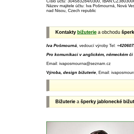
Číslo účtu: 304583284/0300, IBAN:CZ38030
Název majitele účtu: Iva Pošmourná, Nová V
nad Nisou, Czech republic
Kontakty
bižuterie
a obchodu
šper
Iva Pošmourná
, vedoucí výroby Tel: +
420607
Pro komunikaci v anglickém, německém či 
Email: ivaposmourna@seznam.cz
V
ýroba, design bižuterie
, Email: ivaposmo
Bižuterie
a
šperky jablonecké
bižut