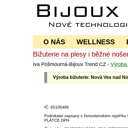
O NÁS
WELLNESS
Bižuterie na plesy i běžné noše
Iva Pošmourná-Bijoux Trend CZ -
Výrob
Výroba bižuterie: Nová Ves nad Ni
IČ: 65105486
Podnikatel zapsaný v živnostenském rejstří
PLÁTCE DPH