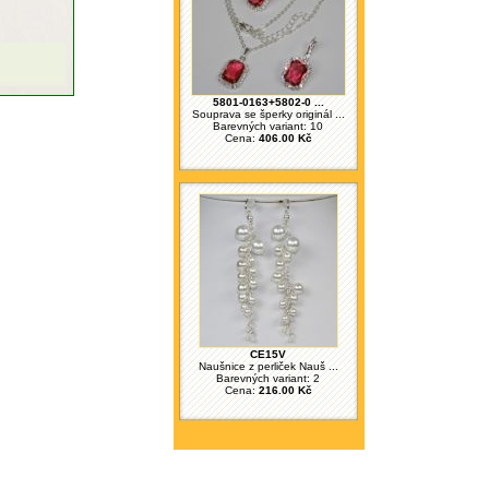
5801-0163+5802-0 ...
Souprava se šperky originál ...
Barevných variant: 10
Cena:
406.00 Kč
CE15V
Naušnice z perliček Nauš ...
Barevných variant: 2
Cena:
216.00 Kč