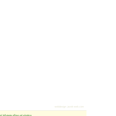
webdesign
:
jezek-web.com
tní bižuterie přímo od výrobce