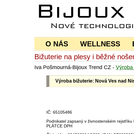
O NÁS
WELLNESS
Bižuterie na plesy i běžné noše
Iva Pošmourná-Bijoux Trend CZ -
Výrob
Výroba bižuterie: Nová Ves nad Ni
IČ: 65105486
Podnikatel zapsaný v živnostenském rejstří
PLÁTCE DPH