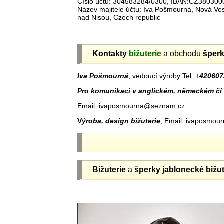
Číslo účtu: 304583284/0300, IBAN:CZ38030
Název majitele účtu: Iva Pošmourná, Nová V
nad Nisou, Czech republic
Kontakty
bižuterie
a obchodu
šper
Iva Pošmourná
, vedoucí výroby Tel: +
420607
Pro komunikaci v anglickém, německém či 
Email: ivaposmourna@seznam.cz
V
ýroba, design bižuterie
, Email: ivaposmo
Bižuterie
a
šperky jablonecké
bižut