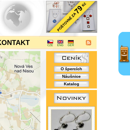
KONTAKT
CZE
ENG
GER
O špercích
Náušnice
Katalog