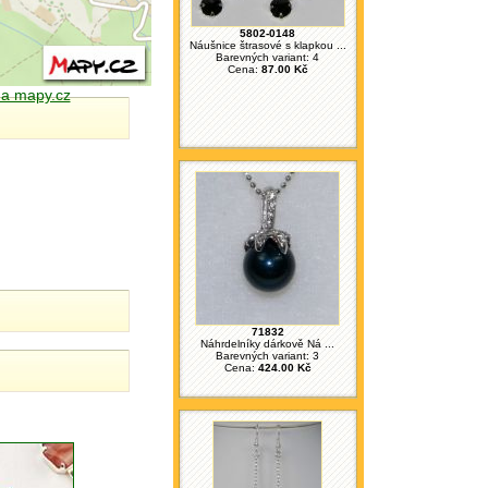
5802-0148
Náušnice štrasové s klapkou ...
Barevných variant: 4
Cena:
87.00 Kč
 na mapy.cz
71832
Náhrdelníky dárkově Ná ...
Barevných variant: 3
Cena:
424.00 Kč