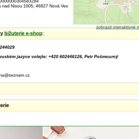
00000000304583284
es nad Nisou 1005, 46827 Nová Ves
zobrazit interaktivně
ky
bižuterie e-shop
:
244029
ruském jazyce volejte: +420 602446126, Petr Pošmourný
urna@seznam.cz
erie