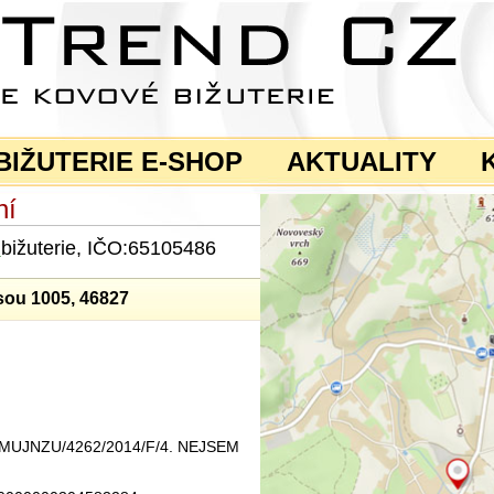
BIŽUTERIE E-SHOP
AKTUALITY
ní
a
bižuterie, IČO:65105486
sou 1005, 46827
ku MUJNZU/4262/2014/F/4. NEJSEM