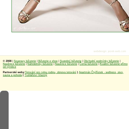
webdesign
:
jezek-web.com
© 2008
|
Soupravy bižuterie
|
Bižuterie e shop
|
Svatební bižuterie
|
Obchodní podmínky bižuterie
|
Naušnice bižuterie
|
Náhrdelníky bižuterie
|
Naušnice bižuterie
|
Černá bižuterie
|
Kvalitní bižuterie přímo
od výrobce
Partnerské weby:
Tetování pro celou rodinu, obnova tetování
|
Apartmán Čtyřlístek - wellness, pivo,
sauna a pohoda
|
Truhlářství šťastný