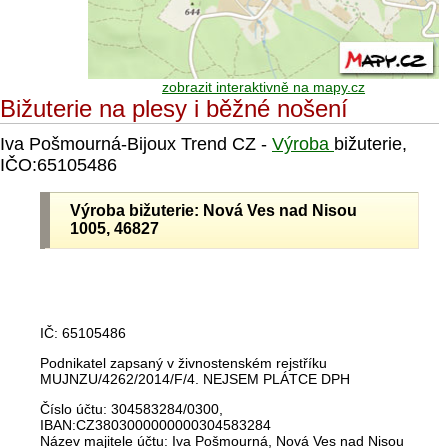
zobrazit interaktivně na mapy.cz
Bižuterie na plesy i běžné nošení
Iva Pošmourná-Bijoux Trend CZ -
Výroba
bižuterie,
IČO:65105486
Výroba bižuterie: Nová Ves nad Nisou
1005, 46827
IČ: 65105486
Podnikatel zapsaný v živnostenském rejstříku
MUJNZU/4262/2014/F/4. NEJSEM PLÁTCE DPH
Číslo účtu: 304583284/0300,
IBAN:CZ3803000000000304583284
Název majitele účtu: Iva Pošmourná, Nová Ves nad Nisou