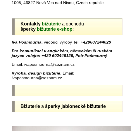
1005, 46827 Nová Ves nad Nisou, Czech republic
Kontakty
bižuterie
a obchodu
šperky
bižuterie e-shop
:
Iva Pošmourná
, vedoucí výroby Tel: +
420607244029
Pro komunikaci v anglickém, německém či ruském
jazyce volejte: +420 602446126, Petr Pošmourný
Email: ivaposmourna@seznam.cz
V
ýroba, design bižuterie
, Email:
ivaposmourna@seznam.cz
Bižuterie
a
šperky jablonecké
bižuterie