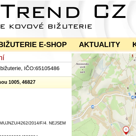
BIŽUTERIE E-SHOP
AKTUALITY
ní
a
bižuterie, IČO:65105486
sou 1005, 46827
ku MUJNZU/4262/2014/F/4. NEJSEM