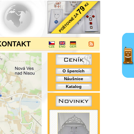
KONTAKT
CZE
ENG
GER
O špercích
Náušnice
Katalog