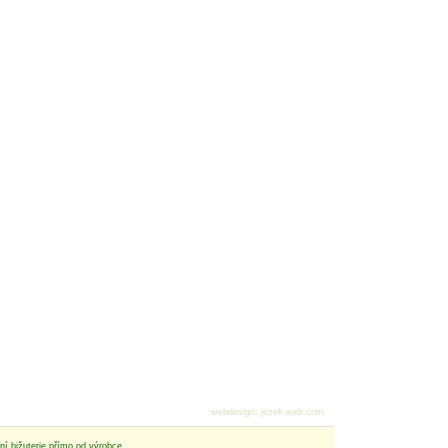
webdesign
:
jezek-web.com
tní bižuterie přímo od výrobce