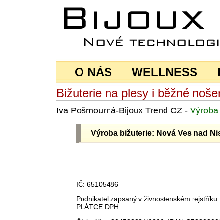
O NÁS
WELLNESS
Bižuterie na plesy i běžné noše
Iva Pošmourná-Bijoux Trend CZ -
Výrob
Výroba bižuterie: Nová Ves nad Ni
IČ: 65105486
Podnikatel zapsaný v živnostenském rejstří
PLÁTCE DPH