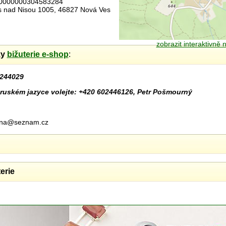
00000000304583284
es nad Nisou 1005, 46827 Nová Ves
zobrazit interaktivně
ky
bižuterie e-shop
:
244029
ruském jazyce volejte: +420 602446126, Petr Pošmourný
urna@seznam.cz
erie