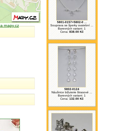
5801-0157+5802-0 ...
 na mapy.cz
Souprava se šperky svatební ...
Barevných variant: 1
Cena:
838.00 Kč
5802-0124
Náušnice bižuterie štrasové ...
Barevných variant: 1
Cena:
132.00 Kč