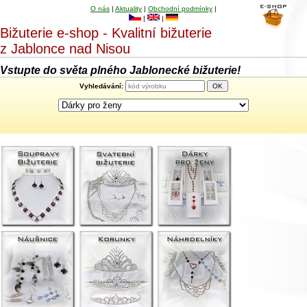
O nás
|
Aktuality
|
Obchodní podmínky
|
|
|
Bižuterie e-shop - Kvalitní bižuterie
z Jablonce nad Nisou
Vstupte do světa plného Jablonecké bižuterie!
Vyhledávání: