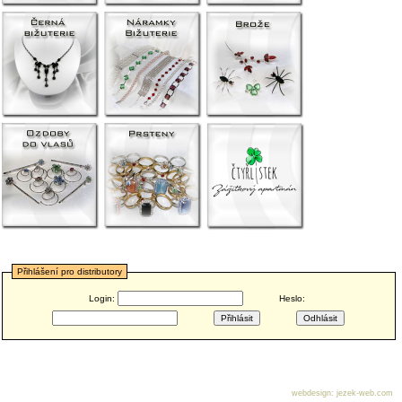
Přihlášení pro distributory
Login:
Heslo:
webdesign
:
jezek-web.com