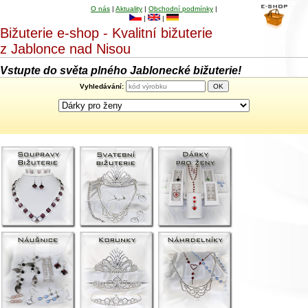
O nás
|
Aktuality
|
Obchodní podmínky
|
|
|
Bižuterie e-shop - Kvalitní bižuterie
z Jablonce nad Nisou
Vstupte do světa plného Jablonecké bižuterie!
Vyhledávání: