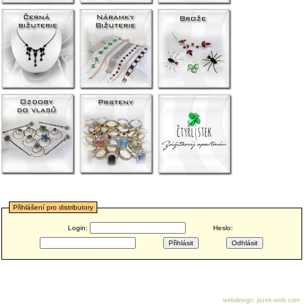
Přihlášení pro distributory
Login:
Heslo:
webdesign
:
jezek-web.com