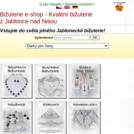
O nás
|
Aktuality
|
Obchodní podmínky
|
|
|
Bižuterie e-shop - Kvalitní bižuterie
z Jablonce nad Nisou
Vstupte do světa plného Jablonecké bižuterie!
Vyhledávání: