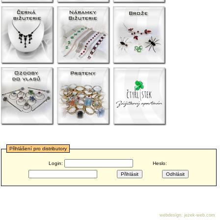
Přihlášení pro distributory
Login:
Heslo:
webdesign
:
jezek-web.com