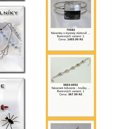
70582
Náramky s krystaly dárkově ...
Barevných variant: 1
Cena:
1403.00 Kč
5803-0052
Náramek bižuterie - hrušky ...
Barevných variant: 1
Cena:
367.00 Kč