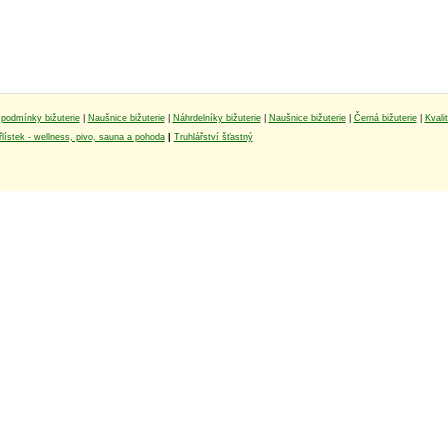
podmínky bižuterie
|
Naušnice bižuterie
|
Náhrdelníky bižuterie
|
Naušnice bižuterie
|
Černá bižuterie
|
Kvali
lístek - wellness, pivo, sauna a pohoda
|
Truhlářství šťastný