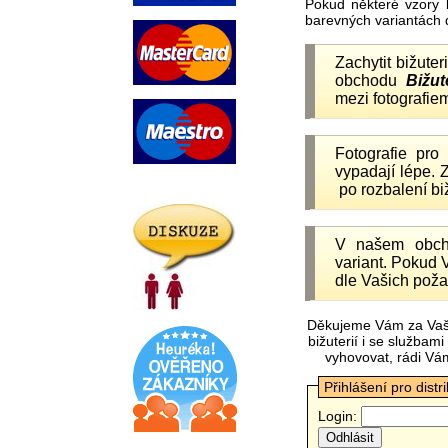
Pokud některé vzory 
barevných variantách 
Zachytit bižuter
obchodu
Bižut
mezi fotografiem
Fotografie pr
vypadají lépe.
po rozbalení b
V našem obc
variant. Pokud 
dle Vašich poža
Děkujeme Vám za Vaš
bižuterií i se služba
vyhovovat, rádi Vá
Přihlášení pro distr
Login: