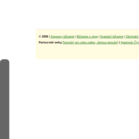
© 2008
|
Soupravy bižuterie
|
Bižuterie e shop
|
Svatební bižuterie
|
Obchodní 
Partnerské weby:
Tetování pro celou rodinu, obnova tetování
|
Apartmán Čtyř