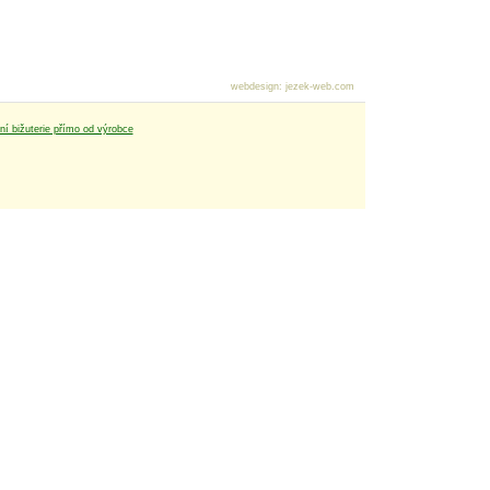
webdesign
:
jezek-web.com
tní bižuterie přímo od výrobce