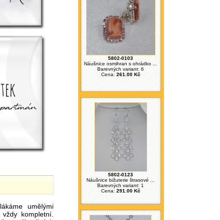
5802-0103
Náušnice osmihran s ohrádko ...
Barevných variant: 6
Cena:
261.00 Kč
5802-0123
Náušnice bižuterie štrasové ...
Barevných variant: 1
Cena:
291.00 Kč
ákáme umělými
 vždy kompletní.