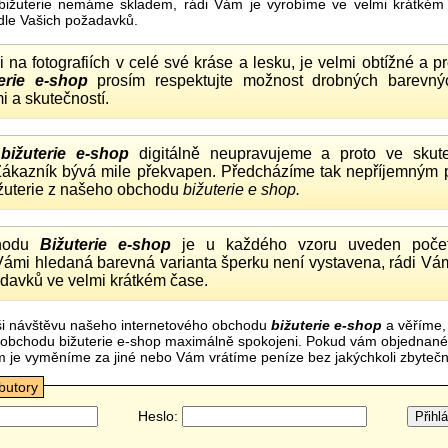
bižuterie nemáme skladem, rádi Vám je vyrobíme ve velmi krátkém č
dle Vašich požadavků.
ii na fotografiích v celé své kráse a lesku, je velmi obtížné a 
erie e-shop
prosím respektujte možnost drobných barevný
i a skutečností.
o
bižuterie e-shop
digitálně neupravujeme a proto ve skute
 Zákazník bývá mile překvapen. Předcházíme tak nepříjemným
ižuterie z našeho obchodu
bižuterie e shop.
hodu
Bižuterie e-shop
je u každého vzoru uveden počet
Vámi hledaná barevná varianta šperku není vystavena, rádi Vám
davků ve velmi krátkém čase.
i návštěvu našeho internetového obchodu
bižuterie e-shop
a věříme,
mi obchodu bižuterie e-shop maximálně spokojeni. Pokud vám objednan
m je vyměníme za jiné nebo Vám vrátíme peníze bez jakýchkoli zbyte
ibutory
Heslo: