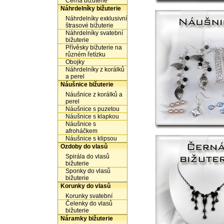
Černá bižuterie
Náhrdelníky bižuterie
Náhrdelníky exklusivní
štrasové bižuterie
Náhrdelníky svatební
bižuterie
Přívěsky bižuterie na
různém řetízku
Obojky
Náhrdelníky z korálků
a perel
Náušnice bižuterie
Náušnice z korálků a
perel
Náušnice s puzetou
Náušnice s klapkou
Náušnice s
afroháčkem
Náušnice s klipsou
Ozdoby do vlasů
Spirála do vlasů
bižuterie
Sponky do vlasů
bižuterie
Korunky do vlasů
Korunky svatební
Čelenky do vlasů
bižuterie
Náramky bižuterie