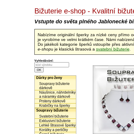
Bižuterie e-shop - Kvalitní biž
Vstupte do světa plného Jablonecké bi
Nabízíme originální šperky za nízké ceny přímo 
je vyrobíme ve velmi krátkém čase. Námi nabízená 
Do jakékoli kategorie šperků vstoupíte přes aktiv
e-shop
u je klasická štrasová a
svatební bižuterie
.
Vyhledávání:
Dárky pro ženy
Soupravy bižuterie
dárkově
Náušnice, náhrdelníky
a náramky dárkově
Prsteny dárkově
Krabičky na šperky
Soupravy bižuterie
Svatební bižuterie
Exklusivní bižuterie
Lehké štrasové šperky
Korálky a perličky