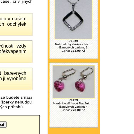
ase, či v jiných
proto v našem
ch odchylek
71850
Náhrdelníky dárkově Ná ...
čnosti vždy
Barevných variant: 1
 překvapením
Cena:
373.00 Kč
 barevných
 ji vyrobíme
 že budete s naší
70129
é šperky nebudou
Náušnice dárkově Náušnic ...
čných průtahů.
Barevných variant: 4
Cena:
275.00 Kč