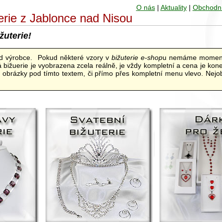
O nás
|
Aktuality
|
Obchodn
uterie z Jablonce nad Nisou
žuterie!
od výrobce. Pokud některé vzory v
bižuterie e-shop
u nemáme moment
bižuerie je vyobrazena zcela reálně, je vždy kompletní a cena je kon
ní obrázky pod tímto textem, či přímo přes kompletní menu vlevo. Nejob