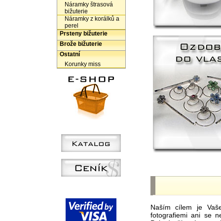
Náramky štrasová
bižuterie
Náramky z korálků a
perel
Prsteny bižuterie
Brože bižuterie
Ostatní
Korunky miss
Naším cílem je Vaš
fotografiemi ani se 