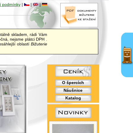
í podmínky
|
|
|
álně skladem, rádi Vám
ečná, nejsme plátci DPH .
sáhlejší oblastí
Bižuterie
O špercích
Náušnice
Katalog