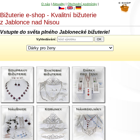
O nás
|
Aktuality
|
Obchodní podmínky
|
|
|
Bižuterie e-shop - Kvalitní bižuterie
z Jablonce nad Nisou
Vstupte do světa plného Jablonecké bižuterie!
Vyhledávání: