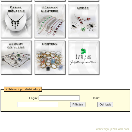
Přihlášení pro distributory
Login:
Heslo:
webdesign
:
jezek-web.com