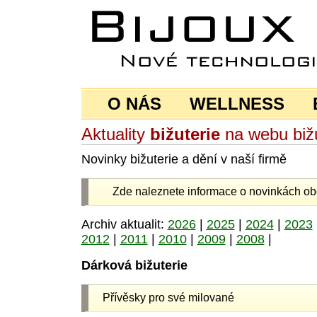
O NÁS
WELLNESS
Aktuality
bižuterie
na webu bižu
Novinky bižuterie a dění v naší firmě
Zde naleznete informace o novinkách 
Archiv aktualit:
2026
|
2025
|
2024
|
2023
2012
|
2011
|
2010
|
2009
|
2008
|
Dárková bižuterie
Přívěsky pro své milované