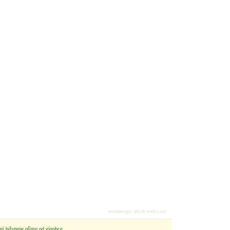
webdesign
:
jezek-web.com
tní bižuterie přímo od výrobce