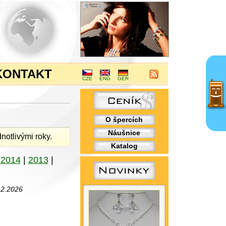
KONTAKT
CZE
ENG
GER
O špercích
Náušnice
notlivými roky.
Katalog
|
2014
|
2013
|
.2.2026