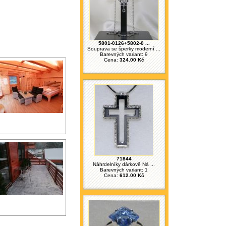
5801-0126+5802-0 ...
Souprava se šperky moderní ...
Barevných variant: 9
Cena:
324.00 Kč
71844
Náhrdelníky dárkově Ná ...
Barevných variant: 1
Cena:
612.00 Kč