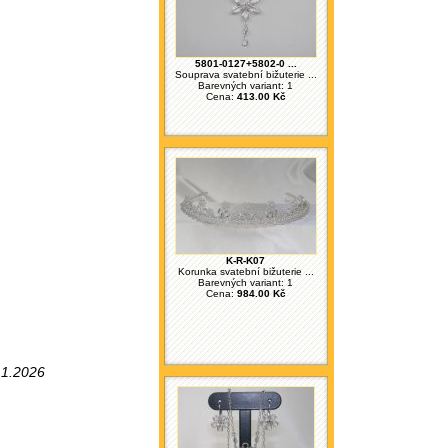
5801-0127+5802-0 ...
Souprava svatební bižuterie ...
Barevných variant: 1
Cena:
413.00 Kč
K-R-K07
Korunka svatební bižuterie ...
Barevných variant: 1
Cena:
984.00 Kč
.1.2026