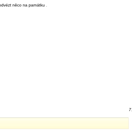
 odvézt něco na památku .
7