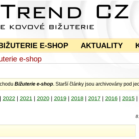
BIŽUTERIE E-SHOP
AKTUALITY
terie e-shop
obchodu
Bižuterie e-shop
. Starší články jsou archivovány pod jed
|
2022
|
2021
|
2020
|
2019
|
2018
|
2017
|
2016
|
2015
8