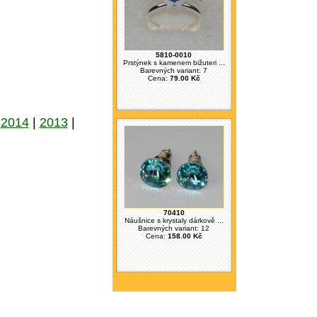
5810-0010
Prstýnek s kamenem bižuteri ...
Barevných variant: 7
Cena:
79.00 Kč
|
2014
|
2013
|
70410
Náušnice s krystaly dárkově ...
Barevných variant: 12
Cena:
158.00 Kč