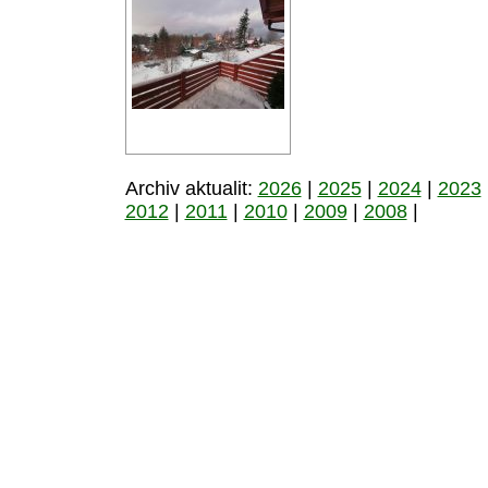
Archiv aktualit:
2026
|
2025
|
2024
|
2023
2012
|
2011
|
2010
|
2009
|
2008
|