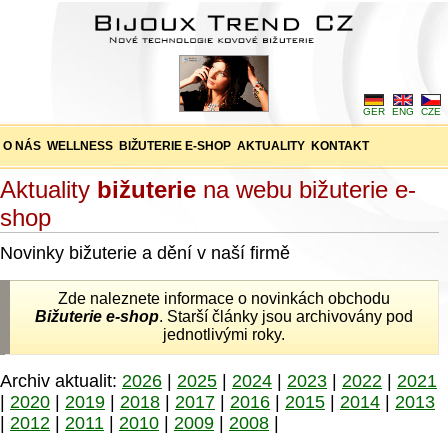
GER
ENG
CZE
O NÁS
WELLNESS
BIŽUTERIE E-SHOP
AKTUALITY
KONTAKT
Aktuality
bižuterie
na webu bižuterie e-
shop
Novinky bižuterie a dění v naší firmě
Zde naleznete informace o novinkách obchodu
Bižuterie e-shop
. Starší články jsou archivovány pod
jednotlivými roky.
Archiv aktualit:
2026
|
2025
|
2024
|
2023
|
2022
|
2021
|
2020
|
2019
|
2018
|
2017
|
2016
|
2015
|
2014
|
2013
|
2012
|
2011
|
2010
|
2009
|
2008
|