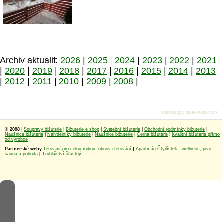
Archiv aktualit:
2026
|
2025
|
2024
|
2023
|
2022
|
2021
|
2020
|
2019
|
2018
|
2017
|
2016
|
2015
|
2014
|
2013
|
2012
|
2011
|
2010
|
2009
|
2008
|
webdesign
:
jezek-web.com
© 2008
|
Soupravy bižuterie
|
Bižuterie e shop
|
Svatební bižuterie
|
Obchodní podmínky bižuterie
|
Naušnice bižuterie
|
Náhrdelníky bižuterie
|
Naušnice bižuterie
|
Černá bižuterie
|
Kvalitní bižuterie přímo
od výrobce
Partnerské weby:
Tetování pro celou rodinu, obnova tetování
|
Apartmán Čtyřlístek - wellness, pivo,
sauna a pohoda
|
Truhlářství šťastný