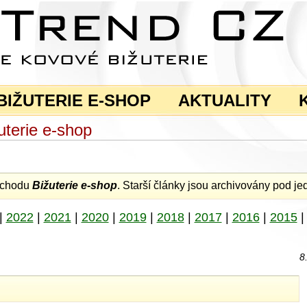
BIŽUTERIE E-SHOP
AKTUALITY
terie e-shop
obchodu
Bižuterie e-shop
. Starší články jsou archivovány pod jed
|
2022
|
2021
|
2020
|
2019
|
2018
|
2017
|
2016
|
2015
8