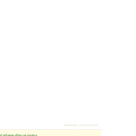
webdesign
:
jezek-web.com
tní bižuterie přímo od výrobce