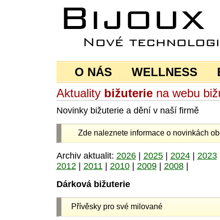
O NÁS
WELLNESS
Aktuality
bižuterie
na webu bižu
Novinky bižuterie a dění v naší firmě
Zde naleznete informace o novinkách 
Archiv aktualit:
2026
|
2025
|
2024
|
2023
2012
|
2011
|
2010
|
2009
|
2008
|
Dárková bižuterie
Přívěsky pro své milované