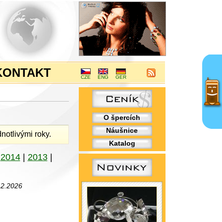
KONTAKT
CZE
ENG
GER
O špercích
Náušnice
notlivými roky.
Katalog
|
2014
|
2013
|
.2.2026