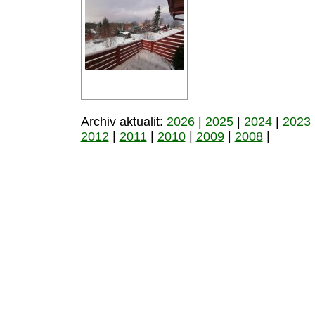
Archiv aktualit:
2026
|
2025
|
2024
|
2023
2012
|
2011
|
2010
|
2009
|
2008
|