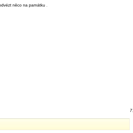
 odvézt něco na památku .
7