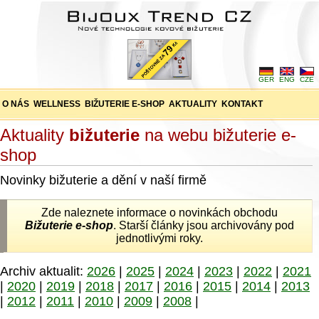
GER
ENG
CZE
O NÁS
WELLNESS
BIŽUTERIE E-SHOP
AKTUALITY
KONTAKT
Aktuality
bižuterie
na webu bižuterie e-
shop
Novinky bižuterie a dění v naší firmě
Zde naleznete informace o novinkách obchodu
Bižuterie e-shop
. Starší články jsou archivovány pod
jednotlivými roky.
Archiv aktualit:
2026
|
2025
|
2024
|
2023
|
2022
|
2021
|
2020
|
2019
|
2018
|
2017
|
2016
|
2015
|
2014
|
2013
|
2012
|
2011
|
2010
|
2009
|
2008
|