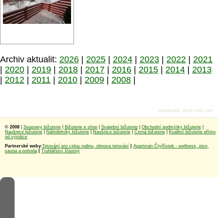
Archiv aktualit:
2026
|
2025
|
2024
|
2023
|
2022
|
2021
|
2020
|
2019
|
2018
|
2017
|
2016
|
2015
|
2014
|
2013
|
2012
|
2011
|
2010
|
2009
|
2008
|
webdesign
:
jezek-web.com
© 2008
|
Soupravy bižuterie
|
Bižuterie e shop
|
Svatební bižuterie
|
Obchodní podmínky bižuterie
|
Naušnice bižuterie
|
Náhrdelníky bižuterie
|
Naušnice bižuterie
|
Černá bižuterie
|
Kvalitní bižuterie přímo
od výrobce
Partnerské weby:
Tetování pro celou rodinu, obnova tetování
|
Apartmán Čtyřlístek - wellness, pivo,
sauna a pohoda
|
Truhlářství šťastný