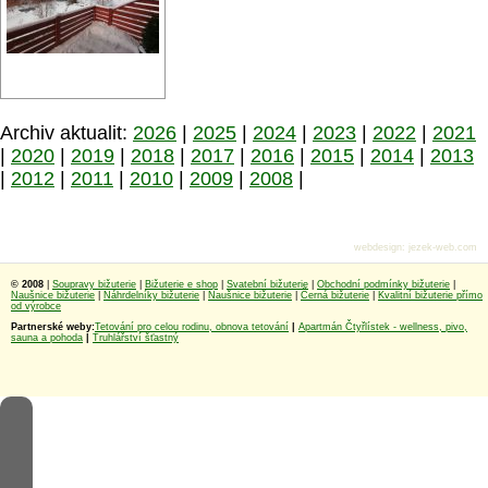
Archiv aktualit:
2026
|
2025
|
2024
|
2023
|
2022
|
2021
|
2020
|
2019
|
2018
|
2017
|
2016
|
2015
|
2014
|
2013
|
2012
|
2011
|
2010
|
2009
|
2008
|
webdesign
:
jezek-web.com
© 2008
|
Soupravy bižuterie
|
Bižuterie e shop
|
Svatební bižuterie
|
Obchodní podmínky bižuterie
|
Naušnice bižuterie
|
Náhrdelníky bižuterie
|
Naušnice bižuterie
|
Černá bižuterie
|
Kvalitní bižuterie přímo
od výrobce
Partnerské weby:
Tetování pro celou rodinu, obnova tetování
|
Apartmán Čtyřlístek - wellness, pivo,
sauna a pohoda
|
Truhlářství šťastný