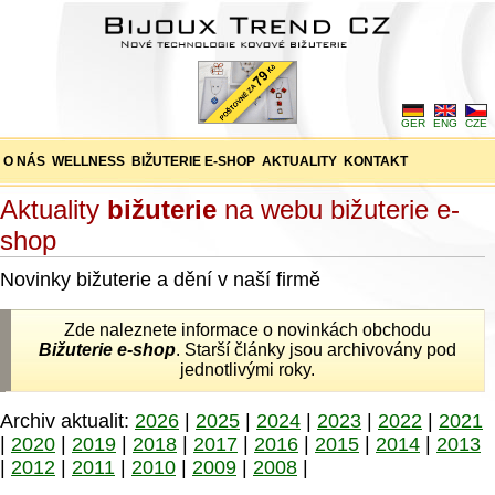
GER
ENG
CZE
O NÁS
WELLNESS
BIŽUTERIE E-SHOP
AKTUALITY
KONTAKT
Aktuality
bižuterie
na webu bižuterie e-
shop
Novinky bižuterie a dění v naší firmě
Zde naleznete informace o novinkách obchodu
Bižuterie e-shop
. Starší články jsou archivovány pod
jednotlivými roky.
Archiv aktualit:
2026
|
2025
|
2024
|
2023
|
2022
|
2021
|
2020
|
2019
|
2018
|
2017
|
2016
|
2015
|
2014
|
2013
|
2012
|
2011
|
2010
|
2009
|
2008
|