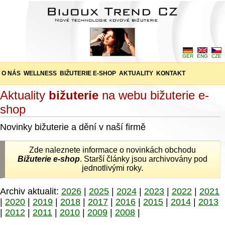
GER
ENG
CZE
O NÁS
WELLNESS
BIŽUTERIE E-SHOP
AKTUALITY
KONTAKT
Aktuality
bižuterie
na webu bižuterie e-
shop
Novinky bižuterie a dění v naší firmě
Zde naleznete informace o novinkách obchodu
Bižuterie e-shop
. Starší články jsou archivovány pod
jednotlivými roky.
Archiv aktualit:
2026
|
2025
|
2024
|
2023
|
2022
|
2021
|
2020
|
2019
|
2018
|
2017
|
2016
|
2015
|
2014
|
2013
|
2012
|
2011
|
2010
|
2009
|
2008
|