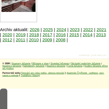
Archiv aktualit:
2026
|
2025
|
2024
|
2023
|
2022
|
2021
|
2020
|
2019
|
2018
|
2017
|
2016
|
2015
|
2014
|
2013
|
2012
|
2011
|
2010
|
2009
|
2008
|
webdesign
:
jezek-web.com
© 2008
|
Soupravy bižuterie
|
Bižuterie e shop
|
Svatební bižuterie
|
Obchodní podmínky bižuterie
|
Naušnice bižuterie
|
Náhrdelníky bižuterie
|
Naušnice bižuterie
|
Černá bižuterie
|
Kvalitní bižuterie přímo
od výrobce
Partnerské weby:
Tetování pro celou rodinu, obnova tetování
|
Apartmán Čtyřlístek - wellness, pivo,
sauna a pohoda
|
Truhlářství šťastný