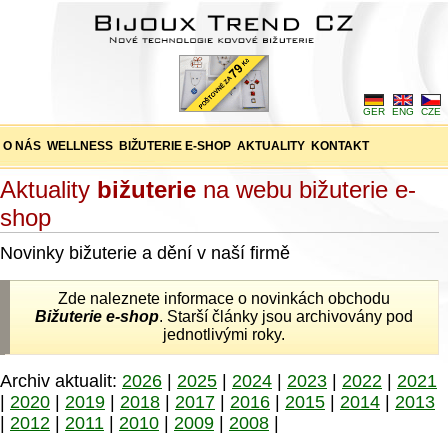
GER
ENG
CZE
O NÁS
WELLNESS
BIŽUTERIE E-SHOP
AKTUALITY
KONTAKT
Aktuality
bižuterie
na webu bižuterie e-
shop
Novinky bižuterie a dění v naší firmě
Zde naleznete informace o novinkách obchodu
Bižuterie e-shop
. Starší články jsou archivovány pod
jednotlivými roky.
Archiv aktualit:
2026
|
2025
|
2024
|
2023
|
2022
|
2021
|
2020
|
2019
|
2018
|
2017
|
2016
|
2015
|
2014
|
2013
|
2012
|
2011
|
2010
|
2009
|
2008
|