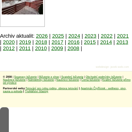
Archiv aktualit:
2026
|
2025
|
2024
|
2023
|
2022
|
2021
|
2020
|
2019
|
2018
|
2017
|
2016
|
2015
|
2014
|
2013
|
2012
|
2011
|
2010
|
2009
|
2008
|
webdesign
:
jezek-web.com
© 2008
|
Soupravy bižuterie
|
Bižuterie e shop
|
Svatební bižuterie
|
Obchodní podmínky bižuterie
|
Naušnice bižuterie
|
Náhrdelníky bižuterie
|
Naušnice bižuterie
|
Černá bižuterie
|
Kvalitní bižuterie přímo
od výrobce
Partnerské weby:
Tetování pro celou rodinu, obnova tetování
|
Apartmán Čtyřlístek - wellness, pivo,
sauna a pohoda
|
Truhlářství šťastný