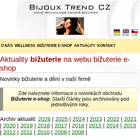
GER
ENG
CZE
O NÁS
WELLNESS
BIŽUTERIE E-SHOP
AKTUALITY
KONTAKT
Aktuality
bižuterie
na webu bižuterie e-
shop
Novinky bižuterie a dění v naší firmě
Zde naleznete informace o novinkách obchodu
Bižuterie e-shop
. Starší články jsou archivovány pod
jednotlivými roky.
Archiv aktualit:
2026
|
2025
|
2024
|
2023
|
2022
|
2021
|
2020
|
2019
|
2018
|
2017
|
2016
|
2015
|
2014
|
2013
|
2012
|
2011
|
2010
|
2009
|
2008
|