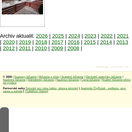
Archiv aktualit:
2026
|
2025
|
2024
|
2023
|
2022
|
2021
|
2020
|
2019
|
2018
|
2017
|
2016
|
2015
|
2014
|
2013
|
2012
|
2011
|
2010
|
2009
|
2008
|
webdesign
:
jezek-web.com
© 2008
|
Soupravy bižuterie
|
Bižuterie e shop
|
Svatební bižuterie
|
Obchodní podmínky bižuterie
|
Naušnice bižuterie
|
Náhrdelníky bižuterie
|
Naušnice bižuterie
|
Černá bižuterie
|
Kvalitní bižuterie přímo
od výrobce
Partnerské weby:
Tetování pro celou rodinu, obnova tetování
|
Apartmán Čtyřlístek - wellness, pivo,
sauna a pohoda
|
Truhlářství šťastný