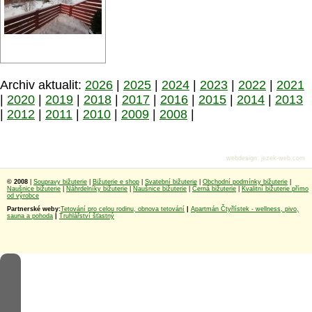
Archiv aktualit:
2026
|
2025
|
2024
|
2023
|
2022
|
2021
|
2020
|
2019
|
2018
|
2017
|
2016
|
2015
|
2014
|
2013
|
2012
|
2011
|
2010
|
2009
|
2008
|
webdesign
:
jezek-web.com
© 2008
|
Soupravy bižuterie
|
Bižuterie e shop
|
Svatební bižuterie
|
Obchodní podmínky bižuterie
|
Naušnice bižuterie
|
Náhrdelníky bižuterie
|
Naušnice bižuterie
|
Černá bižuterie
|
Kvalitní bižuterie přímo
od výrobce
Partnerské weby:
Tetování pro celou rodinu, obnova tetování
|
Apartmán Čtyřlístek - wellness, pivo,
sauna a pohoda
|
Truhlářství šťastný