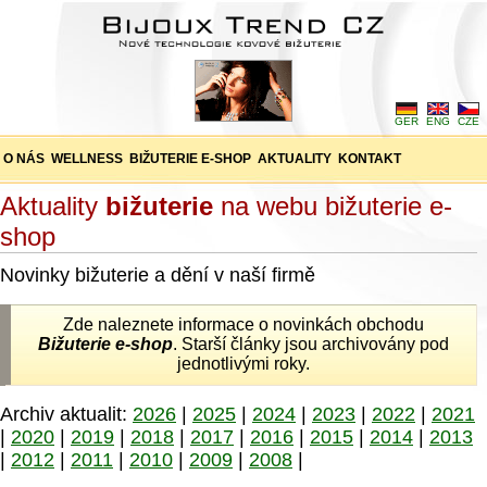
GER
ENG
CZE
O NÁS
WELLNESS
BIŽUTERIE E-SHOP
AKTUALITY
KONTAKT
Aktuality
bižuterie
na webu bižuterie e-
shop
Novinky bižuterie a dění v naší firmě
Zde naleznete informace o novinkách obchodu
Bižuterie e-shop
. Starší články jsou archivovány pod
jednotlivými roky.
Archiv aktualit:
2026
|
2025
|
2024
|
2023
|
2022
|
2021
|
2020
|
2019
|
2018
|
2017
|
2016
|
2015
|
2014
|
2013
|
2012
|
2011
|
2010
|
2009
|
2008
|