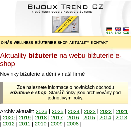
GER
ENG
CZE
O NÁS
WELLNESS
BIŽUTERIE E-SHOP
AKTUALITY
KONTAKT
Aktuality
bižuterie
na webu bižuterie e-
shop
Novinky bižuterie a dění v naší firmě
Zde naleznete informace o novinkách obchodu
Bižuterie e-shop
. Starší články jsou archivovány pod
jednotlivými roky.
Archiv aktualit:
2026
|
2025
|
2024
|
2023
|
2022
|
2021
|
2020
|
2019
|
2018
|
2017
|
2016
|
2015
|
2014
|
2013
|
2012
|
2011
|
2010
|
2009
|
2008
|