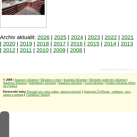
Archiv aktualit:
2026
|
2025
|
2024
|
2023
|
2022
|
2021
|
2020
|
2019
|
2018
|
2017
|
2016
|
2015
|
2014
|
2013
|
2012
|
2011
|
2010
|
2009
|
2008
|
webdesign
:
jezek-web.com
© 2008
|
Soupravy bižuterie
|
Bižuterie e shop
|
Svatební bižuterie
|
Obchodní podmínky bižuterie
|
Naušnice bižuterie
|
Náhrdelníky bižuterie
|
Naušnice bižuterie
|
Černá bižuterie
|
Kvalitní bižuterie přímo
od výrobce
Partnerské weby:
Tetování pro celou rodinu, obnova tetování
|
Apartmán Čtyřlístek - wellness, pivo,
sauna a pohoda
|
Truhlářství šťastný